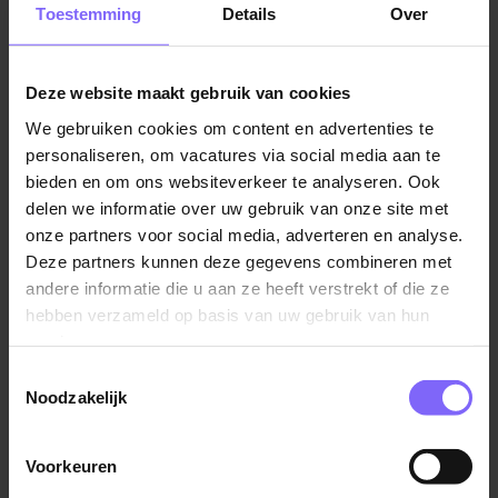
Toestemming
Details
Over
hoogspanning (STIPEL VP of BEI LV/HV/WV).
Hebt minimaal 2 jaar ervaring in hoogspanning –
of je wil je ontwikkelen vanaf monteur.
Deze website maakt gebruik van cookies
Vergelijkbare vacatures
Bent leergierig, zelfstandig en denkt
We gebruiken cookies om content en advertenties te
oplossingsgericht.
personaliseren, om vacatures via social media aan te
bieden en om ons websiteverkeer te analyseren. Ook
Werkt klantgericht en communiceert helder met je
Monteur Panelenbouw
delen we informatie over uw gebruik van onze site met
team en opdrachtgevers.
SPIE
onze partners voor social media, adverteren en analyse.
Weert
Deze partners kunnen deze gegevens combineren met
Over SPIE
andere informatie die u aan ze heeft verstrekt of die ze
Werken bij SPIE brengt het in beweging! Als grootste
hebben verzameld op basis van uw gebruik van hun
multitechnische dienstverlener van Nederland brengt
services.
SPIE de wereld waarin we wonen, werken en leven in
Toestemmingsselectie
BBL Leerling E
beweging. We zorgen ervoor dat gebouwen optimaal
Noodzakelijk
Bilfinger
presteren, maken steden slimmer, faciliteren de
energietransitie, verduurzamen industriële activiteiten
Elsloo
Voorkeuren
en brengen de digitale transformatie in beweging.