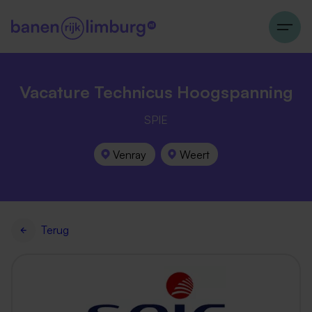
Vacature Technicus Hoogspanning
SPIE
Venray
Weert
Terug