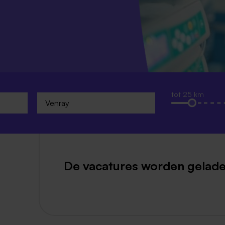
Weert
Kerkrade
tot 25 km
De vacatures worden gelade