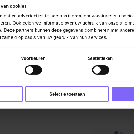
 van cookies
De vacature titel wordt gelad
ent en advertenties te personaliseren, om vacatures via socia
eren. Ook delen we informatie over uw gebruik van onze site me
De vacature omschrijving wordt geladen
e. Deze partners kunnen deze gegevens combineren met andere i
Plaatsnaam
erzameld op basis van uw gebruik van hun services.
De omschrijving van de vacature wordt
Voorkeuren
Statistieken
geladen..
vandaag
Selectie toestaan