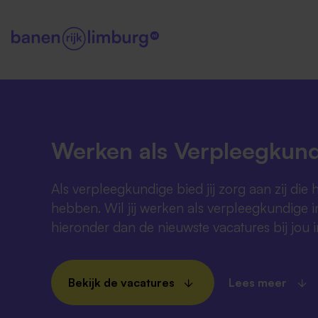
Werken als Verpleegkund
Als verpleegkundige bied jij zorg aan zij die 
hebben. Wil jij werken als verpleegkundige i
hieronder dan de nieuwste vacatures bij jou i
Bekijk de vacatures
Lees meer