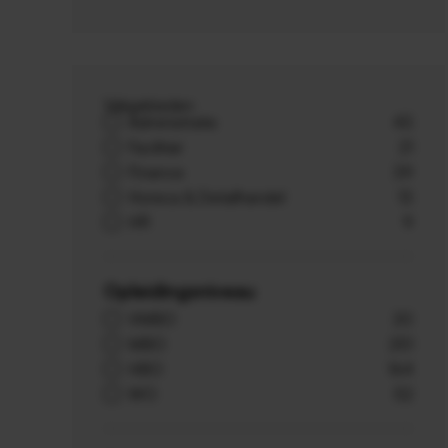
Vakgebieden
Administratie
43
Facilitair
21
Finance
39
Horeca & Detailhandel
13
HR
9
Opleidingsniveau
VMBO
20
MBO
251
HBO
164
WO
52