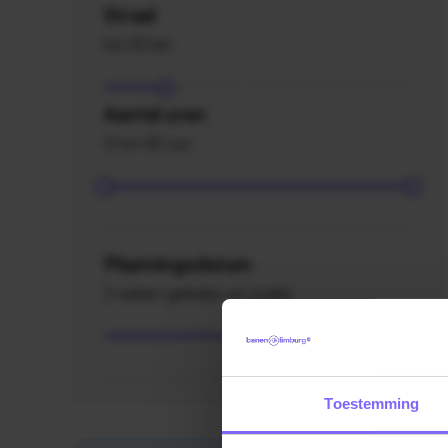
Straal
tot 20 km
Aantal uren
0 tot 40 uur
Plaatsingsdatum
2 weken geleden en ouder
Toestemming