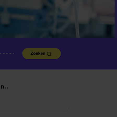
Zoeken
n..