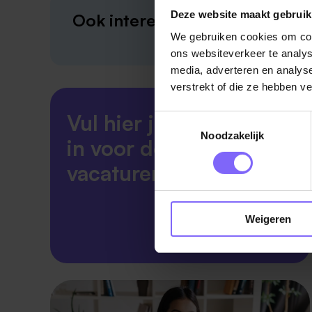
Deze website maakt gebruik
Ook interessant?
We gebruiken cookies om cont
ons websiteverkeer te analys
media, adverteren en analys
verstrekt of die ze hebben v
Vul hier je Skillsprofiel
Toestemmingsselectie
Noodzakelijk
in voor de ideale
vacaturematch!
Weigeren
Skillsprofiel