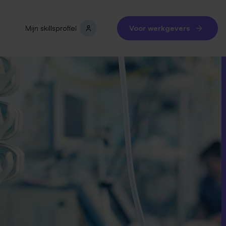
Mijn skillsprofiel
Voor werkgevers