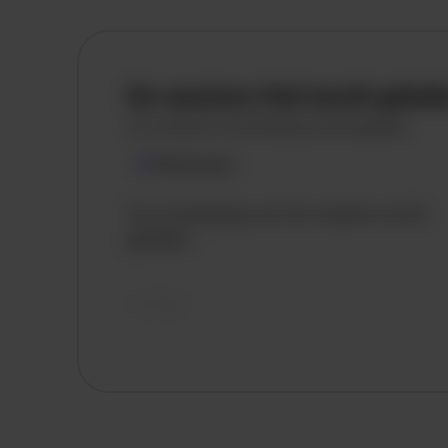
De vacature titel wordt gelad
De vacature omschrijving wordt geladen
Plaatsnaam
De omschrijving van de vacature wordt
geladen..
vandaag