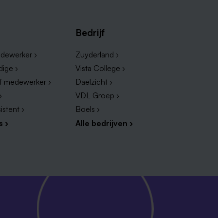
Bedrijf
dewerker ›
Zuyderland ›
dige ›
Vista College ›
ef medewerker ›
Daelzicht ›
›
VDL Groep ›
istent ›
Boels ›
s ›
Alle bedrijven ›