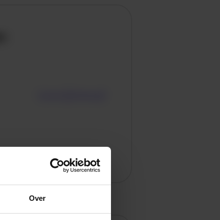
en
Over