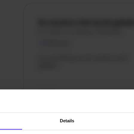
De vacature titel wordt gelad
De vacature omschrijving wordt geladen
Plaatsnaam
De omschrijving van de vacature wordt
geladen..
vandaag
Details