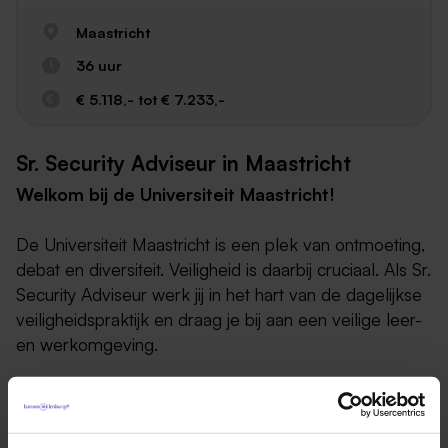
Maastricht
36 uur
€ 5.118,- tot € 7.233,-
Sr. Security Adviseur in Maastricht
Welkom bij de Universiteit Maastricht!
De Universiteit Maastricht is een plek van ontmoeting,
debat en diversiteit. Veiligheid is daarbij cruciaal. Als Sr.
Security Adviseur werk jij in het hart van de dagelijkse
veiligheidspraktijk en draag je bij aan een veilige leer-
en werkomgeving.
Sr. Security Adviseur
Ons doel
: Het team Integraal Risicomanagement en