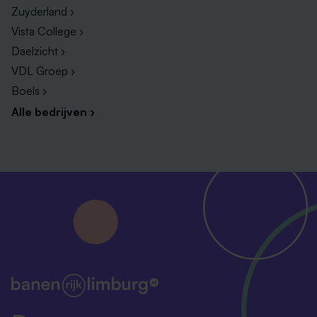
Flexibele werktijden, een thuiswerkvergoeding en
Zuyderland ›
hybride werken.
Vista College ›
Vrijheid en ruimte om je werk zelfstandig in te
Daelzicht ›
richten en je eigen ideeën te ontwikkelen.
VDL Groep ›
Een hechte community van collega’s waarmee je
Boels ›
nauw samenwerkt.
Alle bedrijven ›
Een goede pensioenregeling via het ABP,
bedrijfsfitness en toegang tot een uitgebreid
sportaanbod.
Een inspirerende werkomgeving in het hart van
Europa.
Over de Maastricht University Office (MUO)
MUO verbindt, faciliteert en versterkt samenwerking
binnen én buiten de UM. Als netwerkorganisatie
ondersteunen we het College van Bestuur, faculteiten