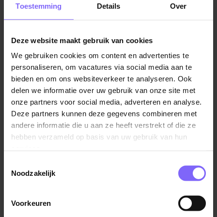
Veiligheid werkt aan een veilige, veerkrachtige en
Toestemming
Details
Over
weerbare universiteit door risico’s tijdig te signaleren,
beleid te ontwikkelen en adequaat te handelen bij
incidenten en crises.
Deze website maakt gebruik van cookies
We gebruiken cookies om content en advertenties te
personaliseren, om vacatures via social media aan te
Jouw collega’s
: Je maakt deel uit van een nieuw
bieden en om ons websiteverkeer te analyseren. Ook
team binnen het Maastricht University Office (MUO),
delen we informatie over uw gebruik van onze site met
bestaande uit professionals op strategisch, tactisch en
onze partners voor social media, adverteren en analyse.
operationeel niveau. Het team gaat bestaan uit een
Deze partners kunnen deze gegevens combineren met
Coördinator Risicomanagement & Veiligheid, een
andere informatie die u aan ze heeft verstrekt of die ze
Crisismanager, een Beleidsadviseur Integrale
hebben verzameld op basis van uw gebruik van hun
Veiligheid en twee Adviseurs op het gebied van Safety
services.
en Security. Samen werken jullie op het snijvlak van
Toestemmingsselectie
beleid en praktijk.
Noodzakelijk
De Sr. Security Adviseur is een belangrijke schakel in
Voorkeuren
het realiseren van een veilige universiteit. Je adviseert
Lees verder