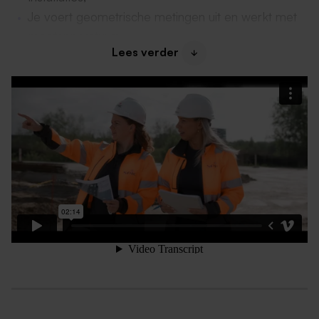
Je voert geometrische metingen uit en werkt met
meetapparatuur;
Lees verder
Je begeleidt junior servicemonteurs op de
werkvloer en ondersteunt bij de uitvoering en
coördinatie van projecten;
Je schakelt makkelijk tussen klanten, collega’s en
afdelingen;
Je helpt indien nodig andere teams binnen SPIE
Services & Projects.
Dit is het voor mij
Een goed salaris en winstuitkering
Een bus van de zaak
Het beste gereedschap
Flexibele arbeidsvoorwaarden die bij jou passen