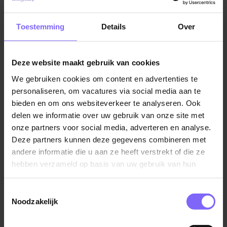
Midden Limburg
|
Vacatures in Noord Limburg
|
Vacatures
techniek in Limburg
Over SPIE
Toestemming
Details
Over
Werken bij SPIE brengt het in beweging! Als grootste
multitechnische dienstverlener van Nederland brengt
Deze website maakt gebruik van cookies
SPIE de wereld waarin we wonen, werken en leven in
Vergelijkbare vacatures
beweging. We zorgen ervoor dat gebouwen optimaal
We gebruiken cookies om content en advertenties te
presteren, maken steden slimmer, faciliteren de
personaliseren, om vacatures via social media aan te
Technisch Onderhoudsmonteur
bieden en om ons websiteverkeer te analyseren. Ook
energietransitie, verduurzamen industriële activiteiten
(specialist) - St. Anna Heel
delen we informatie over uw gebruik van onze site met
en brengen de digitale transformatie in beweging.
Koraal
onze partners voor social media, adverteren en analyse.
Welke uitdaging ga jij aan?
Deze partners kunnen deze gegevens combineren met
Heel
andere informatie die u aan ze heeft verstrekt of die ze
Niet denken maar doen
hebben verzameld op basis van uw gebruik van hun
Wil je meer weten over deze functie, de
services.
sollicitatieprocedure of hoe SPIE jouw carriére in
Toestemmingsselectie
beweging kan brengen? Neem gewoon contact:
Noodzakelijk
Verspaner (Draaier/frezer)
Bilfinger
Simone van Hemert