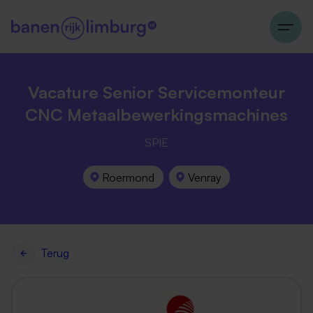
Vacature Senior Servicemonteur
CNC Metaalbewerkingsmachines
SPIE
Roermond
Venray
Terug