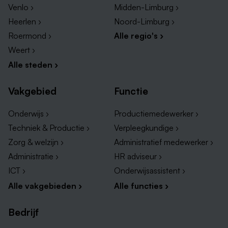
verschillende stakeholders. Je voelt je thuis in een
Venlo ›
Midden-Limburg ›
internationale omgeving en vindt het leuk om
Heerlen ›
Noord-Limburg ›
processen slimmer en beter te maken.
Roermond ›
Alle regio's ›
Weert ›
Verder neem je mee:
Alle steden ›
Een afgeronde hbo- of bacheloropleiding,
bijvoorbeeld in Finance, HR of een vergelijkbare
Vakgebied
Functie
richting.
Meerdere jaren ervaring binnen payroll in een
Onderwijs ›
Productiemedewerker ›
internationale organisatie.
Techniek & Productie ›
Verpleegkundige ›
Actuele kennis van payrollwetgeving, sociale
Zorg & welzijn ›
Administratief medewerker ›
zekerheid en compliance.
Administratie ›
HR adviseur ›
Ervaring met payrollsystemen; kennis van SAP is
ICT ›
Onderwijsassistent ›
een sterke pre.
Alle vakgebieden ›
Alle functies ›
Goede beheersing van de Nederlandse en
Engelse taal. Duits is een pre.
Bedrijf