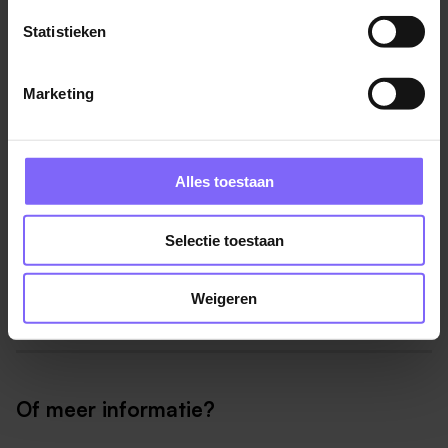
premies.
Statistieken
Je coördineert de samenwerking met externe
payrollproviders en bewaakt kwaliteit, deadlines en
wet- en regelgeving.
Marketing
Je bent hét aanspreekpunt voor complexe
payrollvraagstukken en adviseert interne en
externe stakeholders.
Alles toestaan
Je bent verantwoordelijk voor payroll accounting
en zorgt voor een correcte aansluiting met Finance
Selectie toestaan
en de maandafsluiting.
Je leidt of ondersteunt payroll- en
Weigeren
systeemprojecten, zoals implementaties,
harmonisaties en optimalisaties.
Je begeleidt de integratie van acquisities binnen
bestaande payrollprocessen en systemen.
Of meer informatie?
Je signaleert verbetermogelijkheden en zet deze
om in concrete resultaten.