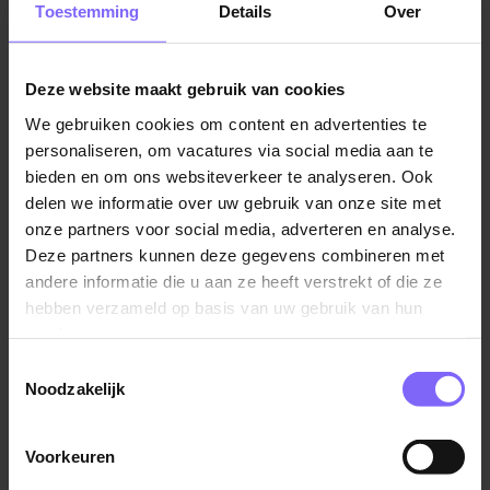
Toestemming
Details
Over
collega's kunnen rekenen op een correcte en tijdige
salarisbetaling. Daarbij kijk je verder dan alleen de
cijfers: je denkt mee, verbetert processen en bent
Deze website maakt gebruik van cookies
een belangrijke sparringpartner voor HR, Finance, Tax
We gebruiken cookies om content en advertenties te
en externe payrollpartners.
personaliseren, om vacatures via social media aan te
bieden en om ons websiteverkeer te analyseren. Ook
Je krijgt veel verantwoordelijkheid en ruimte om jouw
delen we informatie over uw gebruik van onze site met
kennis en ideeën in te zetten. In een organisatie die
onze partners voor social media, adverteren en analyse.
voortdurend in beweging is, speel jij een belangrijke
Deze partners kunnen deze gegevens combineren met
rol bij veranderingen, groei en verdere
andere informatie die u aan ze heeft verstrekt of die ze
professionalisering van onze payrollprocessen.
hebben verzameld op basis van uw gebruik van hun
services.
Jouw verantwoordelijkheden
Toestemmingsselectie
Je bent verantwoordelijk voor de volledige
Noodzakelijk
payrollcyclus binnen meerdere Europese landen.
Je zorgt voor een tijdige, correcte en compliant
Voorkeuren
verwerking van salarissen, loonheffingen en sociale
Lees verder