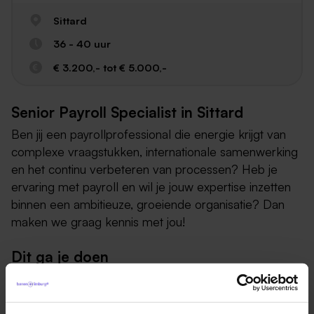
Sittard
36 - 40 uur
€ 3.200,- tot € 5.000,-
Senior Payroll Specialist in Sittard
Ben jij een payrollprofessional die energie krijgt van
complexe vraagstukken, internationale samenwerking
en het continu verbeteren van processen? Heb je
ervaring met payroll en wil je jouw expertise inzetten
binnen een ambitieuze, groeiende organisatie? Dan
maken we graag kennis met jou!
Dit ga je doen
Als Senior Payroll Specialist ben jij een onmisbare
schakel binnen onze internationale payrollorganisatie.
Jij zorgt er samen met het team voor dat duizenden