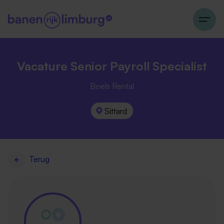
Vacature Senior Payroll Specialist
Boels Rental
Sittard
Terug