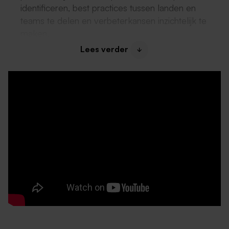
identificeren, best practices tussen landen en
teams te delen en verbeterkansen inzichtelijk te
maken.
Ontwikkelen van businesscases, onderbouwen van
Lees verder
verbeterinitiatieven en presenteren van
aanbevelingen aan management- en
directieniveau.
Intensief samenwerken met commerciële,
operationele en IT-teams om verbeteringen
succesvol te implementeren en duurzaam te
borgen.
Wat bieden wij?
Een bruto maandsalaris tussen de €4.466,- en
€6.379,- o.b.v. 40 uur, gebaseerd op jouw ervaring
en kennis;
Een aantrekkelijke bonusregeling;