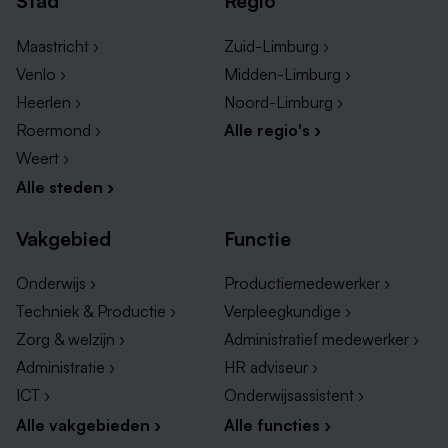
Stad
Regio
Maastricht ›
Zuid-Limburg ›
Venlo ›
Midden-Limburg ›
Heerlen ›
Noord-Limburg ›
Roermond ›
Alle regio's ›
Weert ›
Alle steden ›
Vakgebied
Functie
Onderwijs ›
Productiemedewerker ›
Techniek & Productie ›
Verpleegkundige ›
Zorg & welzijn ›
Administratief medewerker ›
Administratie ›
HR adviseur ›
ICT ›
Onderwijsassistent ›
Alle vakgebieden ›
Alle functies ›