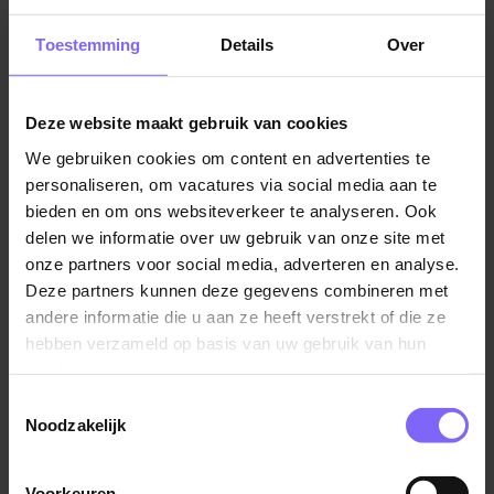
Je bent communicatief vaardig en kan goed
Vacatures in Sittard
|
Vacatures in Zuid Limburg
|
Sales
Toestemming
Details
Over
werken met diverse stakeholders;
vacatures in Limburg
Sales- en IT- kennis is een grote pré;
Je spreekt zowel de Nederlandse als de Engelse
Deze website maakt gebruik van cookies
taal goed.
We gebruiken cookies om content en advertenties te
Vergelijkbare vacatures
personaliseren, om vacatures via social media aan te
Heb je interesse? Ben je ervan overtuigd dat dit de
bieden en om ons websiteverkeer te analyseren. Ook
delen we informatie over uw gebruik van onze site met
juiste baan voor jou is, upload dan je documenten.
Sales Manager
onze partners voor social media, adverteren en analyse.
Heb je nog vragen, neem dan contact op met onze
Bilfinger
Deze partners kunnen deze gegevens combineren met
recruiter Charlotte Vasbinder op.
andere informatie die u aan ze heeft verstrekt of die ze
Elsloo
hebben verzameld op basis van uw gebruik van hun
services.
Toestemmingsselectie
Noodzakelijk
Head of Equipment Sales
Boels Rental
Voorkeuren