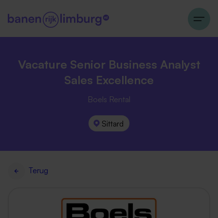
Vacature Senior Business Analyst
Sales Excellence
Boels Rental
Sittard
Terug