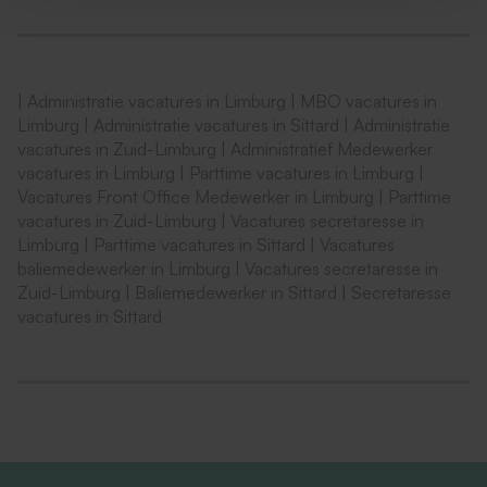
Een parttime dienstverband van 20-24 uur per
week
Marktconform salaris, tussen de €2600 en €3475
per maand gebaseerd op 40 uur passend bij
|
Administratie vacatures in Limburg
|
MBO vacatures in
Limburg
|
Administratie vacatures in Sittard
|
Administratie
ervaring en leeftijd
vacatures in Zuid-Limburg
|
Administratief Medewerker
Fijne collega’s en een informele werksfeer
vacatures in Limburg
|
Parttime vacatures in Limburg
|
Vacatures Front Office Medewerker in Limburg
|
Parttime
vacatures in Zuid-Limburg
|
Vacatures secretaresse in
Interesse?
Limburg
|
Parttime vacatures in Sittard
|
Vacatures
Stuur je sollicitatie met CV en korte motivatie naar
baliemedewerker in Limburg
|
Vacatures secretaresse in
saripolitiek@hotmail.com
of neem contact op via
Zuid-Limburg
|
Baliemedewerker in Sittard
|
Secretaresse
0654948583
T.A.V Sari de Santy
vacatures in Sittard