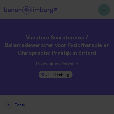
Vacature Secretaresse /
Baliemedewerkster voor Fysiotherapie en
Chiropractie Praktijk in Sittard
Rugcentrum Parkstad
Zuid Limburg
Terug