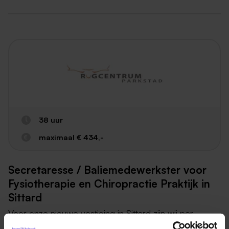
38 uur
maximaal € 434,-
Secretaresse / Baliemedewerkster voor
Fysiotherapie en Chiropractie Praktijk in
Sittard
Voor onze nieuwe vestiging in Sittard zijn wij per
september op zoek naar een vriendelijke en