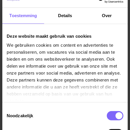
representatieve baliemedewerkster voor 20 tot 24
uur per week.
Toestemming
Details
Over
Wat ga je doen?
Als baliemedewerkster ben jij het eerste
Deze website maakt gebruik van cookies
aanspreekpunt voor onze patiënten en bezoekers.
We gebruiken cookies om content en advertenties te
Jouw werkzaamheden bestaan onder andere uit:
personaliseren, om vacatures via social media aan te
bieden en om ons websiteverkeer te analyseren. Ook
Ontvangen en te woord staan van bezoekers en
delen we informatie over uw gebruik van onze site met
patiënten
onze partners voor social media, adverteren en analyse.
Deze partners kunnen deze gegevens combineren met
Telefonisch en per e-mail beantwoorden van
andere informatie die u aan ze heeft verstrekt of die ze
vragen
hebben verzameld op basis van uw gebruik van hun
Inplannen en beheren van afspraken
services.
Administratieve werkzaamheden
Toestemmingsselectie
Ondersteunen van collega’s waar nodig
Noodzakelijk