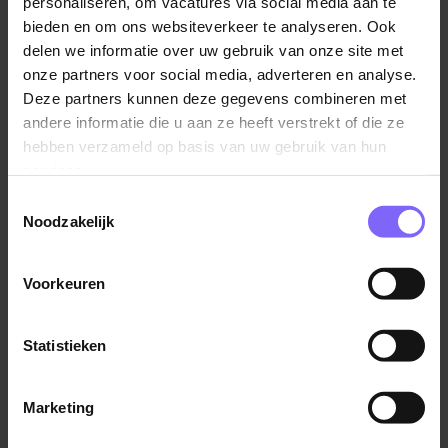
Kennis van onderhoudsconcepten, asset
personaliseren, om vacatures via social media aan te
bieden en om ons websiteverkeer te analyseren. Ook
management of industriële dienstverlening
Senior Business Analyst Sales
delen we informatie over uw gebruik van onze site met
Coachend leiderschap: jij laat mensen en
Excellence
onze partners voor social media, adverteren en analyse.
processen groeien
Deze partners kunnen deze gegevens combineren met
Boels Rental
Een commerciële mindset vol energie,
andere informatie die u aan ze heeft verstrekt of die ze
Sittard
nieuwsgierigheid en resultaatgerichtheid
hebben verzameld op basis van uw gebruik van hun
Het vermogen om complexe klantvragen te
services.
vertalen naar heldere oplossingen
Toestemmingsselectie
Noodzakelijk
Crossmedia Consultant Inside Sales
Maar bovenal: de ambitie om een regio commercieel
te claimen en daar jouw stempel op te drukken.
Mediahuis
Voorkeuren
Maastricht
Wat je van ons krijgt
Statistieken
Een sleutelrol waarin jij de commerciële koers
bepaalt
Bekijk meer vacatures
Marketing
Een internationale organisatie met een sterke naam
in de industrie