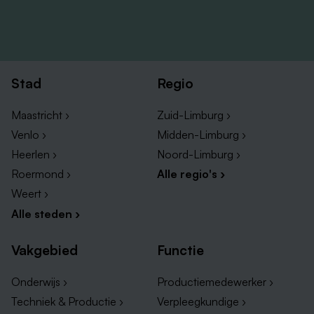
06-51232666
jorge.lama.perez@bilfinger.com
Stad
Regio
WhatsApp, bel of mail — we vertellen je graag hoe jij
het verschil kunt maken.
Maastricht ›
Zuid-Limburg ›
Venlo ›
Midden-Limburg ›
Heerlen ›
Noord-Limburg ›
Roermond ›
Alle regio's ›
Weert ›
Alle steden ›
Vakgebied
Functie
Onderwijs ›
Productiemedewerker ›
Techniek & Productie ›
Verpleegkundige ›