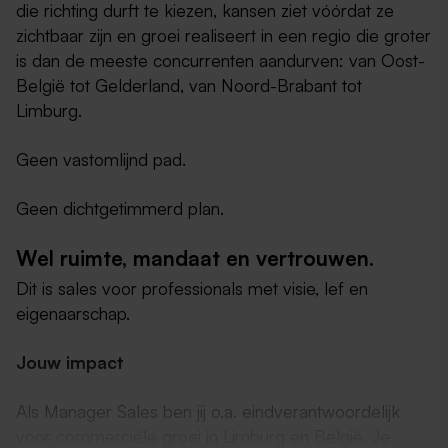
die richting durft te kiezen, kansen ziet vóórdat ze
zichtbaar zijn en groei realiseert in een regio die groter
is dan de meeste concurrenten aandurven: van Oost-
België tot Gelderland, van Noord-Brabant tot
Limburg.
Geen vastomlijnd pad.
Geen dichtgetimmerd plan.
Wel ruimte, mandaat en vertrouwen.
Dit is sales voor professionals met visie, lef en
eigenaarschap.
Jouw impact
Als Manager Sales ben jij o.a. eindverantwoordelijk
voor commerciële groei in Limburg en België. Je