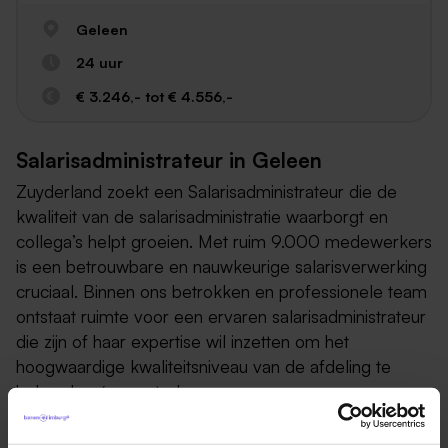
Geleen
24 uur
€ 3.246,- tot € 4.556,-
Salarisadministrateur in Geleen
Zuyderland zoekt een Salarisadministrateur die de
kwaliteit van de salarisadministratie waarborgt en
collega’s helpt groeien. Met ruim 9.000 medewerkers
is een betrouwbare en nauwkeurige salarisverwerking
cruciaal. Binnen ons betrokken en professionele team
ontstaat ruimte voor een ervaren salarisadministrateur
die zijn of haar expertise wil inzetten om het
hoogwaardige kwaliteitsniveau van de afdeling te
behouden én versterken.
Wat ga je doen?
Als Salarisadministrateur bij