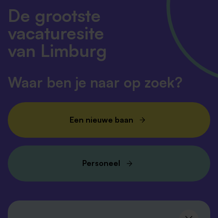
De grootste
vacaturesite
van Limburg
Waar ben je naar op zoek?
Een nieuwe baan
Personeel
Volg ons en