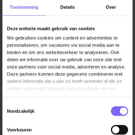
Zuyderland ben je verantwoordelijk voor een
Toestemming
Details
Over
nauwkeurige, betrouwbare en tijdige
salarisverwerking. Je bewaakt de kwaliteit van het
proces en ondersteunt het team met jouw vakkennis.
Deze website maakt gebruik van cookies
Je werkzaamheden omvatten onder andere:
We gebruiken cookies om content en advertenties te
personaliseren, om vacatures via social media aan te
Kwaliteitsborging: Zorgen voor een correcte,
bieden en om ons websiteverkeer te analyseren. Ook
volledige en tijdige salarisverwerking, inclusief
delen we informatie over uw gebruik van onze site met
aangiftes loonheffingen en pensioenpremies.
onze partners voor social media, adverteren en analyse.
Signaleren en oplossen van afwijkingen, fouten en
Deze partners kunnen deze gegevens combineren met
knelpunten. Implementeren van
andere informatie die u aan ze heeft verstrekt of die ze
controlemaatregelen en procedures om de
hebben verzameld op basis van uw gebruik van hun
betrouwbaarheid van het administratieve proces te
services.
waarborgen.
Toestemmingsselectie
Noodzakelijk
Wet- en regelgeving: Actueel blijven op het gebied
van loonheffingen, sociale verzekeringen en
arbeidsrecht en deze correct toepassen.
Voorkeuren
Lees verder