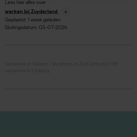
Lees hier alles over
terecht in een team van 8 collega’s waarin
werken bij Zuyderland
deskundigheid, samenwerking en betrouwbaarheid
Geplaatst:
1 week geleden
centraal staan.
Wat neem jij mee?
Sluitingsdatum:
03-07-2026
Je hebt minimaal een MBO 4-diploma, aangevuld
met het Praktijkdiploma Loonadministratie (PDL).
Een VPS-diploma geldt als pré.
Je hebt hbo- werk- en denkniveau, bij voorkeur
Vacatures in Geleen
|
Vacatures in Zuid Limburg
|
HR
door relevante werkervaring of aanvullende
vacatures in Limburg
opleidingen.
Minimaal 3–5 jaar relevante werkervaring in
salarisadministratie, bij voorkeur binnen de
zorgsector. Affiniteit met de Cao Ziekenhuizen &
GGZ is een pré.
Ervaring met Youforce of AFAS is een pré.
Uitstekende vakinhoudelijke kennis van salaris
administratieve processen, met een nauwkeurige