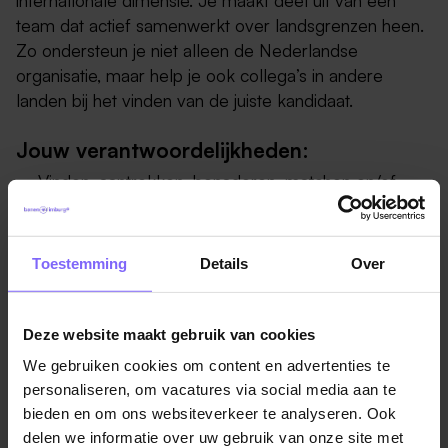
internationale dimensie. Je maakt deel uit van een
team dat actief samenwerkt over landsgrenzen heen.
Zo ondersteun je niet alleen de Nederlandse
organisatie, maar help je ook collega’s in andere
landen bij het vinden van de juiste kandidaat.
Jouw verantwoordelijkheden:
Vinden, aantrekken, benaderen, matchen en/of
selecteren van potentieel nieuwe collega’s voor
jouw business unit;
Toestemming
Details
Over
Het adviseren van de beste recruitment strategie
aan hiring managers om samen het
Deze website maakt gebruik van cookies
ideale kandidaatprofiel te bepalen en de juiste
wervingskanalen te bepalen;
We gebruiken cookies om content en advertenties te
personaliseren, om vacatures via social media aan te
bieden en om ons websiteverkeer te analyseren. Ook
Zelfstandig uitvoeren van het volledige
delen we informatie over uw gebruik van onze site met