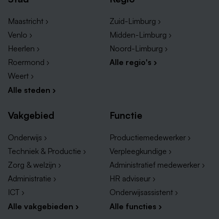
Maastricht ›
Zuid-Limburg ›
Heb je interesse? Ben je ervan overtuigd dat dit de
Venlo ›
Midden-Limburg ›
juiste baan voor jou is, upload dan je documenten.
Heerlen ›
Noord-Limburg ›
Heb je nog vragen, neem dan contact op met onze
Roermond ›
Alle regio's ›
recruiter Dorus Kanen op.
Weert ›
Alle steden ›
Vakgebied
Functie
Onderwijs ›
Productiemedewerker ›
Techniek & Productie ›
Verpleegkundige ›
Zorg & welzijn ›
Administratief medewerker ›
Administratie ›
HR adviseur ›
ICT ›
Onderwijsassistent ›
Alle vakgebieden ›
Alle functies ›