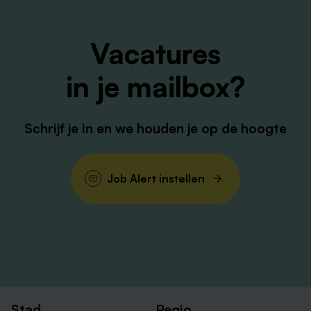
Bij ons blijf je fit met het fietsplan en bedrijfsfitness.
Vacatures
Wat neem je mee?
in je mailbox?
HBO werk- en denkniveau;
Schrijf je in en we houden je op de hoogte
Je hebt minimaal 1 jaar aantoonbare ervaring in
recruitment of een vergelijkbare rol; liefst met
operationele en technische vacatures;
Job Alert instellen
Sterke projectmanagement- en
prioriteringsvaardigheden om meerdere vacatures
tegelijkertijd te beheren;
Goede beheersing van zowel de Nederlandse als
Stad
Regio
Engelse taal.