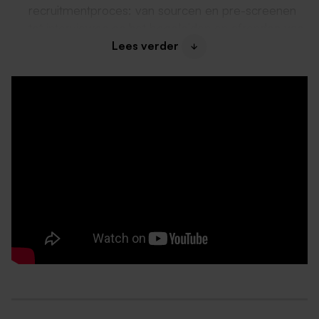
recruitmentproces: van sourcen en pre-screenen
tot interviewen en het begeleiden en afronden van
het job offerproces;
Lees verder
Uitdragen van Boels als aantrekkelijke werkgever
en bijdragen aan het versterken van
onze Employer Brand, in samenwerking met
andere Talent Acquisition professionals in het
internationale Talent Acquisition Team.
Dit bieden we jou:
Een salaris dat bij jouw kwaliteiten en ervaring
past tussen € 3.178,- en € 4.540,-;
Een afwisselende baan voor 32 – 40 uur;