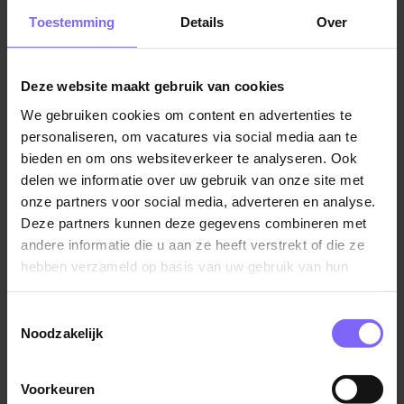
vacatures in Limburg
Toestemming
Details
Over
Bij ons blijf je fit met het fietsplan en bedrijfsfitness.
Deze website maakt gebruik van cookies
Wat neem je mee?
We gebruiken cookies om content en advertenties te
Vergelijkbare vacatures
personaliseren, om vacatures via social media aan te
HBO werk- en denkniveau;
bieden en om ons websiteverkeer te analyseren. Ook
Senior Talent Acquisition Specialist
delen we informatie over uw gebruik van onze site met
Je hebt minimaal 1 jaar aantoonbare ervaring in
Boels Rental
onze partners voor social media, adverteren en analyse.
recruitment of een vergelijkbare rol; liefst met
Deze partners kunnen deze gegevens combineren met
Sittard
operationele en technische vacatures;
andere informatie die u aan ze heeft verstrekt of die ze
hebben verzameld op basis van uw gebruik van hun
services.
Sterke projectmanagement- en
prioriteringsvaardigheden om meerdere vacatures
Toestemmingsselectie
Senior recruiter
Noodzakelijk
tegelijkertijd te beheren;
Cicero Zorggroep
Goede beheersing van zowel de Nederlandse als
Voorkeuren
Brunssum