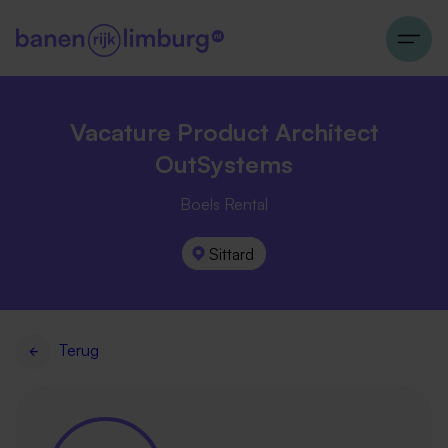
Vacature Product Architect
OutSystems
Boels Rental
Sittard
Terug