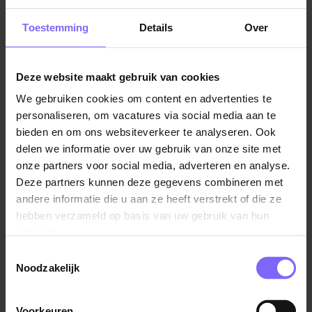
OutSystems platform, including legacy
environments, current usage, and the transition
Toestemming
Details
Over
towardsODC (OutSystems Developer Cloud);
Shape a future-state architecture and roadmap for
Deze website maakt gebruik van cookies
OutSystems in our organization;
Set and enforce architecture principles, coding
We gebruiken cookies om content en advertenties te
personaliseren, om vacatures via social media aan te
standards, and governance for OutSystems
bieden en om ons websiteverkeer te analyseren. Ook
development;
delen we informatie over uw gebruik van onze site met
Guide and coach developers in the OutSystems
onze partners voor social media, adverteren en analyse.
Platform Team and the wider community of
Deze partners kunnen deze gegevens combineren met
OutSystems developers in product teams;
andere informatie die u aan ze heeft verstrekt of die ze
Act as architectural authority for platform decisions,
hebben verzameld op basis van uw gebruik van hun
while working closely with Product Owners and
services.
other architects;
Toestemmingsselectie
Ensure OutSystems is used intentionally when it is
Noodzakelijk
the right platform and when other platforms (e.g.
MuleSoft, Azure) are a better fit;
Voorkeuren