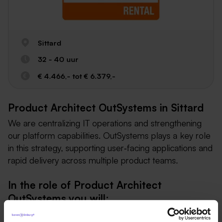
Sittard
32 - 40 uur
€ 4.466,- tot € 6.379,-
Product Architect OutSystems in Sittard
We are centralizing IT operations and strengthening
our platform capabilities. OutSystems plays a key role
in this strategy, supporting user‑facing applications and
rapid delivery across multiple product teams.
In the role of Product Architect
OutSystems you will:
Define and own the architectural vision for the