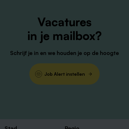
Are you interested? If you think that this is the position
for you, upload your CV and motivation letter. Do you
have any questions, get in touch with our recruiter
Vacatures
Charlotte Vasbinder on.
in je mailbox?
Schrijf je in en we houden je op de hoogte
Job Alert instellen
Stad
Regio