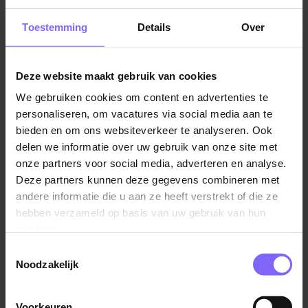
In this role you:
Toestemming
Details
Over
Design end‑to‑end Azure integration solutions and
translate business requirements into clear technical
designs;
Deze website maakt gebruik van cookies
Define and maintain architectural standards,
We gebruiken cookies om content en advertenties te
patterns, and best practices for Azure integrations;
personaliseren, om vacatures via social media aan te
bieden en om ons websiteverkeer te analyseren. Ook
Act as technical authority and sparring partner for
delen we informatie over uw gebruik van onze site met
Product Owners, Business Analysts, and
onze partners voor social media, adverteren en analyse.
outsourcing partners;
Deze partners kunnen deze gegevens combineren met
Collaborate closely with the MuleSoft Integration
andere informatie die u aan ze heeft verstrekt of die ze
Architect and other architects to ensure a coherent
hebben verzameld op basis van uw gebruik van hun
integration landscape;
services.
Ensure delivered solutions meet agreed
Toestemmingsselectie
architectural, security, and quality standards;
Noodzakelijk
Monitor technical debt within the Azure integration
domain and propose improvement initiatives;
Voorkeuren