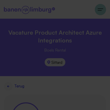
Vacature Product Architect Azure
Integrations
Boels Rental
Sittard
Terug