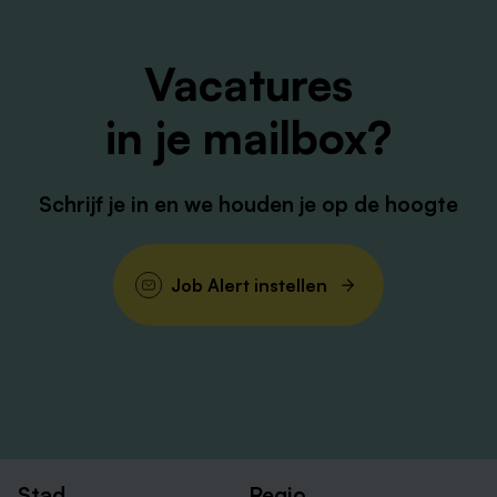
Are you interested? If you think that this is the position
Vacatures
for you, upload your CV and motivation letter. Do you
have any questions, get in touch with our recruiter
in je mailbox?
Charlotte Vasbinder on.
Schrijf je in en we houden je op de hoogte
Job Alert instellen
Stad
Regio