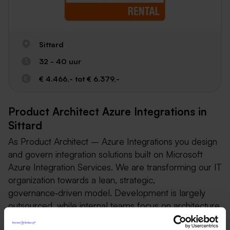
Sittard
32 - 40 uur
€ 4.466,- tot € 6.379,-
Product Architect Azure Integrations in
Sittard
As Product Architect – Azure Integrations you design
and govern integration solutions built on Microsoft
Azure Integration Services. We are transforming our IT
organization towards a lean, strategic,
governance‑driven model. Development is largely
outsourced, while internal teams focus on architecture,
product direction, and business alignment.