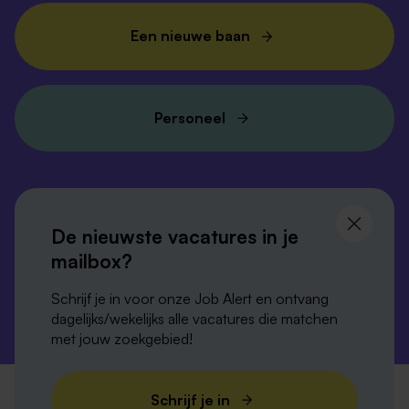
Een nieuwe baan
Personeel
Volg ons en
blijf op de hoogte
De nieuwste vacatures in je
mailbox?
Schrijf je in voor onze Job Alert en ontvang
dagelijks/wekelijks alle vacatures die matchen
met jouw zoekgebied!
Privacy-verklaring
Disclaimer
Cookies
Schrijf je in