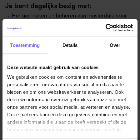
Je bent dagelijks bezig met:
Het aanmaken en beheren van masterdata voor
nieuwe merk-modelcombinaties;
Het verwerken van veiligheidswaarschuwingen,
wettelijke vereisten en contractinformatie;
Toestemming
Details
Over
Het coördineren van wijzigingen in artikeldata,
omschrijvingen en accessoires;
Het afstemmen van dataverzoeken met
Deze website maakt gebruik van cookies
verschillende stakeholders binnen de organisatie;
We gebruiken cookies om content en advertenties te
Het samenwerken met het PIM-team rondom
personaliseren, om vacatures via social media aan te
productverrijking en datakwaliteit;
bieden en om ons websiteverkeer te analyseren. Ook
delen we informatie over uw gebruik van onze site met
Het signaleren van verbeterkansen binnen
onze partners voor social media, adverteren en analyse.
processen en systemen en ondersteunen bij de
Deze partners kunnen deze gegevens combineren met
implementaties;
andere informatie die u aan ze heeft verstrekt of die ze
hebben verzameld op basis van uw gebruik van hun
Kortom;
als PIM Data Coördinator speel jij een
services.