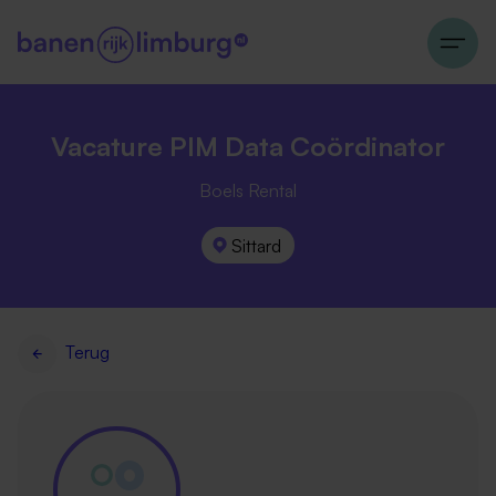
Vacature PIM Data Coördinator
Boels Rental
Sittard
Terug