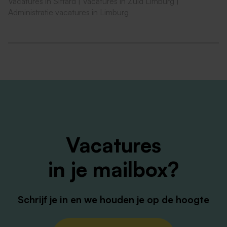
Vacatures in Sittard
|
Vacatures in Zuid Limburg
|
Sterke communicatieve en coördinerende
Administratie vacatures in Limburg
vaardigheden;
Affiniteit met data, procesverbetering en
samenwerking tussen verschillende afdelingen.
Heb je interesse? Ben je ervan overtuigd dat dit de
juiste baan voor jou is, upload dan je documenten.
Heb je nog vragen, neem dan contact op met onze
recruiter Lieneke du Chatinier op +31 6 41226017.
Vacatures
in je mailbox?
Schrijf je in en we houden je op de hoogte