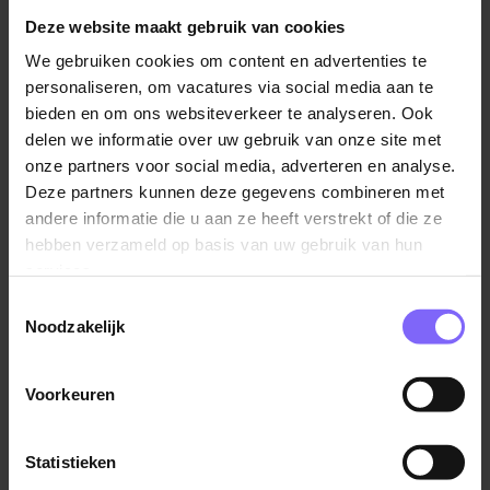
Heb je nog vragen, neem dan contact op met onze
techniek in Limburg
|
WTB Vacatures
Deze website maakt gebruik van cookies
recruiter Maxime Lasomer op.
We gebruiken cookies om content en advertenties te
personaliseren, om vacatures via social media aan te
bieden en om ons websiteverkeer te analyseren. Ook
delen we informatie over uw gebruik van onze site met
Vergelijkbare vacatures
onze partners voor social media, adverteren en analyse.
Deze partners kunnen deze gegevens combineren met
Fitter
andere informatie die u aan ze heeft verstrekt of die ze
Bilfinger
hebben verzameld op basis van uw gebruik van hun
services.
Elsloo
Toestemmingsselectie
Noodzakelijk
Voorkeuren
CNC Draaier
Statistieken
VDL Konings