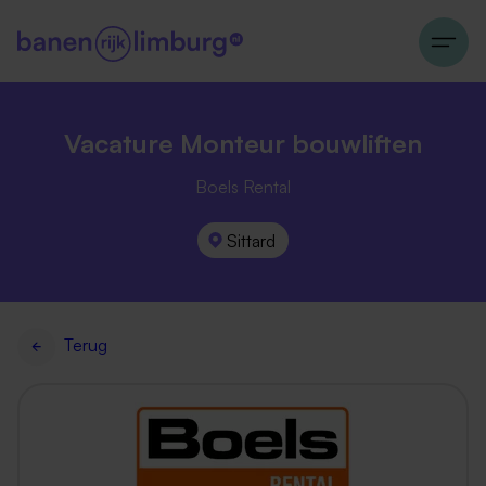
Vacature Monteur bouwliften
Boels Rental
Sittard
Terug