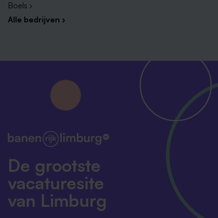
Boels ›
Alle bedrijven ›
De grootste
vacaturesite
van Limburg