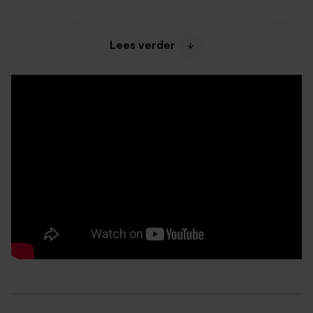
op- en afbouwen van personen- en goederenliften.
Lees verder
geven van uitleg aan gebruikers.
keuren van de lift voor ingebruikname.
Dit krijg je van ons
Een salaris dat bij jouw kwaliteiten en ervaring past,
tussen de € 2.723,- en € 3.785,- op basis van een
fulltime bruto maandsalaris
Een aantrekkelijke bonusregeling.
28 verlofdagen per jaar en de mogelijkheid om 5
dagen bij te kopen.
Reiskostenvergoeding woon-werkverkeer.
De mogelijkheid om jezelf te ontwikkelen met
trainingen, opleidingen en coaching.