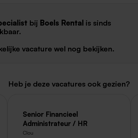
Weert
pecialist
bij
Boels Rental
is sinds
Kerkrade
kbaar.
elijke vacature wel nog bekijken.
Heb je deze vacatures ook gezien?
Senior Financieel
Administrateur / HR
Clou