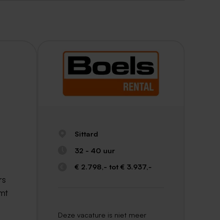
Sittard
32 - 40 uur
€ 2.798,- tot € 3.937,-
rs
mt
Deze vacature is niet meer