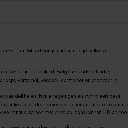
van Boels in Sittard ben je samen met je collega's
en in Nederland, Duitsland, België en andere landen.
rloopt, verzamel, verwerk, controleer en archiveer je
rwaardelijke en fiscale regelingen en controleert deze.
 instanties zoals de Pensioenverzekeraaren externe partne
Je werkt nauw samen met onze collega’s binnen HR en nee
oor vragen van medewerkers, dienstverleners en