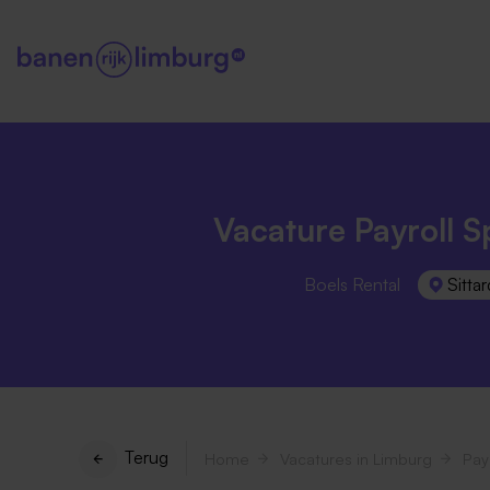
Vacature Payroll Sp
Boels Rental
Sittar
Terug
Home
Vacatures in Limburg
Payr