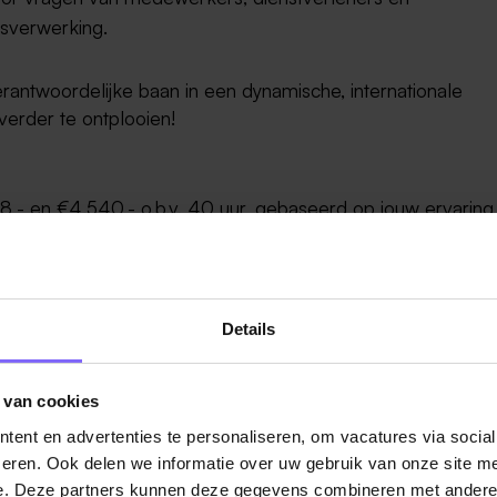
isverwerking.
verantwoordelijke baan in een dynamische, internationale
verder te ontplooien!
8,- en €4.540,- o.b.v. 40 uur, gebaseerd op jouw ervaring
kheid om max. 5 dagen bij te kopen).
eiskostenvergoeding, bedrijfsfitnessplan en evt.
Details
eling zodat jouw kennis en vaardigheden up-to-date blijven.
ronica en weekendjes weg, collectieve verzekeringen en hu
 van cookies
ent en advertenties te personaliseren, om vacatures via socia
eren. Ook delen we informatie over uw gebruik van onze site me
e. Deze partners kunnen deze gegevens combineren met andere i