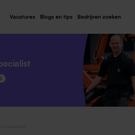
Vacatures
Blogs en tips
Bedrijven zoeken
Maastricht
Roermond
Venlo
ecialist
Sittard
d
Venray
Noord-Limburg
Midden-Limburg
Zuid-Limburg
oll Specialist
Heerlen