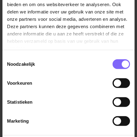
(appendages, rotating, piping)
bieden en om ons websiteverkeer te analyseren. Ook
Mogelijkheden tot doorgroeien richting inspectie,
delen we informatie over uw gebruik van onze site met
Onderhoudsmonteur
werkvoorbereiding of teamleiding
onze partners voor social media, adverteren en analyse.
Bilfinger
Deze partners kunnen deze gegevens combineren met
Solliciteer of stel een vraag
andere informatie die u aan ze heeft verstrekt of die ze
Veghel
hebben verzameld op basis van uw gebruik van hun
Wil je eerst even bellen of WhatsAppen? Dat kan. Je
services.
krijgt binnen 5 werkdagen reactie, en meestal voeren
Toestemmingsselectie
we twee gesprekken. Geen ingewikkeld gedoe —
Noodzakelijk
gewoon kijken of het klikt.
Service en onderhoudsmonteur
Hesi
06 5123 2666
jorge.lama.perez@bilfinger.com
Voorkeuren
linkedin.com/in/jorge-lama-perez
Heerlen
Statistieken
Bekijk meer vacatures
Marketing