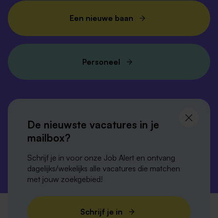
Een nieuwe baan
Personeel
Volg ons en
blijf op de hoogte
De nieuwste vacatures in je
mailbox?
Schrijf je in voor onze Job Alert en ontvang
dagelijks/wekelijks alle vacatures die matchen
met jouw zoekgebied!
Privacy-verklaring
Disclaimer
Cookies
Schrijf je in
Verordening digitale diensten
Colofon
Sitemap