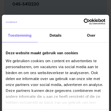
gesprek waarin we alle details bespreken. Dan rest
045-5412220
alleen nog jouw handtekening onder het contract en
verwelkomen wij jou in ons team!
Hebben we jou overtuigd?
Geplaatst:
3 maanden geleden
Stuur dan een mail met een korte motivatie (en
Toestemming
Details
Over
eventueel jouw cv) naar Monique Meijers via
onderstaande knop. Zij is ook het aanspreekpunt
indien je nog meer vragen hebt: tel.
045-5412220
.
Deze website maakt gebruik van cookies
Vacatures in Heerlen
|
Vacatures in Zuid Limburg
We zien je sollicitatie graag tegemoet!
We gebruiken cookies om content en advertenties te
personaliseren, om vacatures via social media aan te
Acquisitie naar aanleiding van deze advertentie wordt
bieden en om ons websiteverkeer te analyseren. Ook
niet op prijs gesteld.
delen we informatie over uw gebruik van onze site met
onze partners voor social media, adverteren en analyse.
Vergelijkbare vacatures
Deze partners kunnen deze gegevens combineren met
andere informatie die u aan ze heeft verstrekt of die ze
Servicetechnicus Meet- &
hebben verzameld op basis van uw gebruik van hun
Regeltechniek
services.