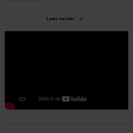
Wat wij in jou zoeken
Lees verder
ervaring als zelfstandig monteur
minimaal niveau 3 installatietechniek
in het bezit van rijbewijs B
meedraaien in storingsdienst
bereidheid om opleidingen te volgen
vriendelijk, accuraat, betrouwbaar en representatief
je bent pas tevreden wanneer een taak goed
volbracht is
Wij bieden jou
goed marktconform salaris
goede arbeidsvoorwaarden
diverse opleidingsmogelijkheden