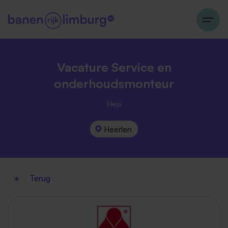
Vacature Service en
onderhoudsmonteur
Hesi
Heerlen
Terug