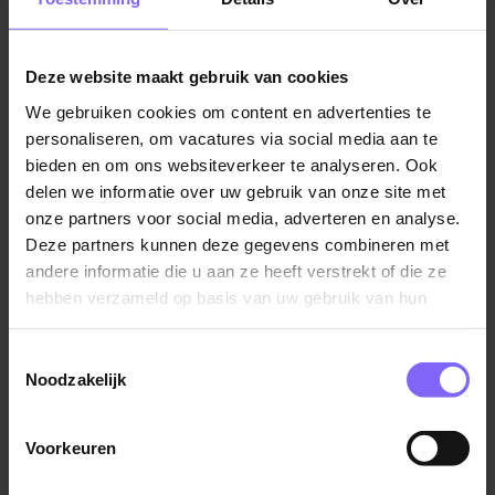
worden. Zo bepaal je niet alleen hoe het CBS data
verzamelt, maar ook hoe data optimaal geïntegreerd
Deze website maakt gebruik van cookies
wordt.
We gebruiken cookies om content en advertenties te
Een greep uit je werkzaamheden:
personaliseren, om vacatures via social media aan te
bieden en om ons websiteverkeer te analyseren. Ook
Je brengt in kaart welke methoden die gebruik
delen we informatie over uw gebruik van onze site met
onze partners voor social media, adverteren en analyse.
maken van niet-kanssteekproeven succesvol
Deze partners kunnen deze gegevens combineren met
binnen het CBS ingevoerd kunnen worden;
andere informatie die u aan ze heeft verstrekt of die ze
Je overlegt met methodologische experts,
hebben verzameld op basis van uw gebruik van hun
projectleiders bij dataverzameling en inhoudelijk
services.
specialisten om de dataverzameling verder te
Toestemmingsselectie
optimaliseren;
Noodzakelijk
Je levert een bijdrage aan het
onderzoekprogramma en innovatieportfolio van
Voorkeuren
het CBS, waarbij je je in het bijzonder richt op de
dataverzameling via surveys;
Lees verder