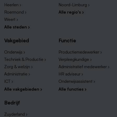
inzetten.
Heerlen ›
Noord-Limburg ›
Pensioenopbouw bij het ABP Pensioenfonds.
Roermond ›
Alle regio's ›
Een laptop (Microsoft of Apple) en mobiele
Weert ›
telefoon (Android of iOS).
Alle steden ›
Je werkt hybride, waarbij we als richtlijn hebben
minimaal 2 dagen per week op kantoor. In je team
Vakgebied
Functie
maak je daarover afspraken.
Onderwijs ›
Productiemedewerker ›
Techniek & Productie ›
Verpleegkundige ›
Kom werken aan de feiten
Zorg & welzijn ›
Administratief medewerker ›
Administratie ›
HR adviseur ›
De sluitingstermijn voor deze vacature is woensdag 10
ICT ›
Onderwijsassistent ›
juni. De eerste gesprekken zullen na 10 juni
plaatsvinden.
Alle vakgebieden ›
Alle functies ›
Bedrijf
Zuyderland ›