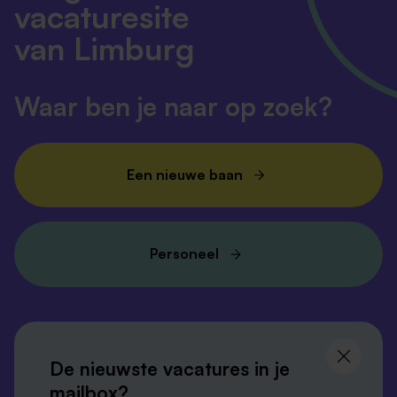
vacaturesite
van Limburg
Waar ben je naar op zoek?
Een nieuwe baan
Personeel
Volg ons en
blijf op de hoogte
De nieuwste vacatures in je
mailbox?