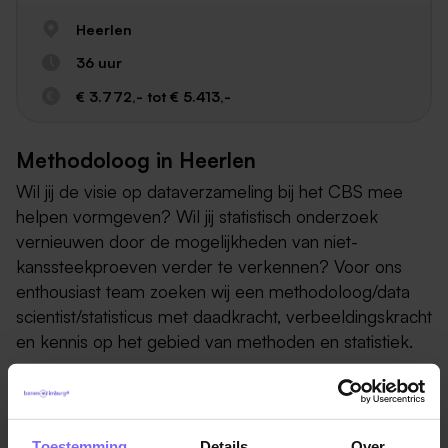
Heerlen
36 uur
€ 3.772,- tot € 5.413,-
Methodoloog in Heerlen
Wil jij de visie op dataverzameling bij het CBS mee
helpen vormgeven? Wil jij statistisch onderzoek
vernieuwen door de mogelijkheden van niet-
kanssteekproeven verder te verkennen? Voor ons
enthousiast team zoeken wij een methodoloog/data
scientist/statisticus met daadkracht, verbeeldingskracht
en kennis op het gebied van methoden en statistiek.
Waar jij het verschil maakt
Als methodoloog adviseer én onderzoek je hoe onze
waarneemstrategie verder geoptimaliseerd kan
Toestemming
Details
Over