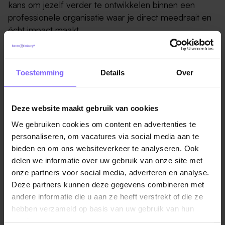
kans om jezelf verder te ontwikkelen binnen een
professionele organisatie waar je direct meedraait en
écht impact maakt.
Als medewerker financiële administratie zorg jij samen
met je collega’s dat alles achter de schermen
Toestemming
Details
Over
financieel op orde is. Je ondersteunt bij controles,
houdt financiële gegevens up-to-date, helpt mee aan
een kloppende administratie en verwerkt facturen.
Deze website maakt gebruik van cookies
Geen dag is hetzelfde en juist dat maakt deze functie
We gebruiken cookies om content en advertenties te
zo leuk.
personaliseren, om vacatures via social media aan te
bieden en om ons websiteverkeer te analyseren. Ook
Je krijgt de ruimte om jezelf verder te ontwikkelen
delen we informatie over uw gebruik van onze site met
binnen het financiële vakgebied en steeds meer
onze partners voor social media, adverteren en analyse.
verantwoordelijkheid op te pakken. Daarbij werk je
Deze partners kunnen deze gegevens combineren met
nauw samen met ervaren collega’s die graag met je
andere informatie die u aan ze heeft verstrekt of die ze
meedenken, kennis delen en samenwerken belangrijk
hebben verzameld op basis van uw gebruik van hun
vinden.
services.