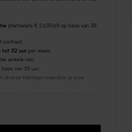
tie
(startsalaris € 2.639,69 op basis van 38
t contract;
 tot 32 uur
per week;
ter enkele reis;
 basis van 38 uur;
 diverse trainingen waardoor je jouw
waarden zoals een personeelsvoordeelpas
.
gratis zwemmen, gratis bowlen
en je
enter Parcs boekingen;
n, voor een park naar keuze in Nederland,