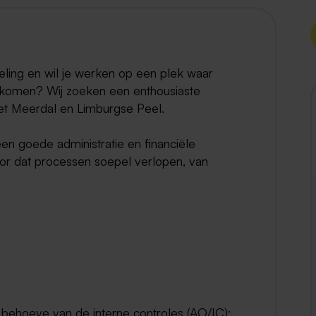
Weert
Kerkrade
seling en wil je werken op een plek waar
komen? Wij zoeken een enthousiaste
et Meerdal en Limburgse Peel.
en goede administratie en financiële
oor dat processen soepel verlopen, van
n behoeve van de interne controles (AO/IC);