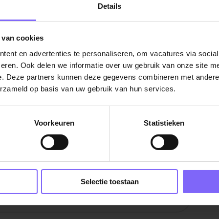
Details
 van cookies
ent en advertenties te personaliseren, om vacatures via socia
eren. Ook delen we informatie over uw gebruik van onze site me
e. Deze partners kunnen deze gegevens combineren met andere i
erzameld op basis van uw gebruik van hun services.
Voorkeuren
Statistieken
rg
|
Finance vacatures in Limburg
|
Werken als
burg
|
Controller vacatures in Limburg
|
Vacatures
Selectie toestaan