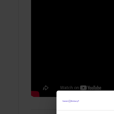
Een jaarlijks personeelsfeest en kerstb
Een enthousiast team van collega’s in 
Doe mee aan tal van sportactiviteiten 
Fit@Work.
Profiel
Je hebt een opleiding gevolgd in de ric
Administratie óf hebt relevante werker
Je kunt goed werken met Excel;
Je werkt nauwkeurig en bent analytisch
Je bent goed in plannen en organiser
Je bent enthousiast, flexibel en communi