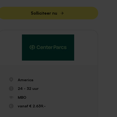
Solliciteer nu
America
24 - 32 uur
MBO
vanaf € 2.639,-