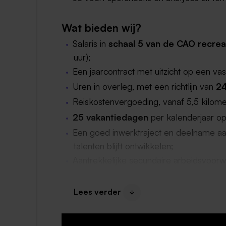
Wat bieden wij?
Salaris in
schaal 5 van de CAO recrea
uur);
Een jaarcontract met uitzicht op een vas
Uren in overleg, met een richtlijn van
24
Reiskostenvergoeding, vanaf 5,5 kilome
25 vakantiedagen
per kalenderjaar op
Een goed inwerktraject en deelname aan
talenten blijft ontwikkelen;
Aantrekkelijke secundaire arbeidsvoor
voor het hele gezin. Hiermee kun je o.a
krijgt 20% korting in de shops en op C
Lees verder
Een jubileumbon, na iedere 5 dienstjare
België, Duitsland of Frankrijk