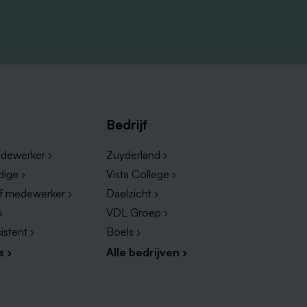
Bedrijf
dewerker ›
Zuyderland ›
dige ›
Vista College ›
ef medewerker ›
Daelzicht ›
›
VDL Groep ›
istent ›
Boels ›
s ›
Alle bedrijven ›