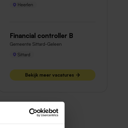
Heerlen
Financial controller B
Gemeente Sittard-Geleen
Sittard
Bekijk meer vacatures