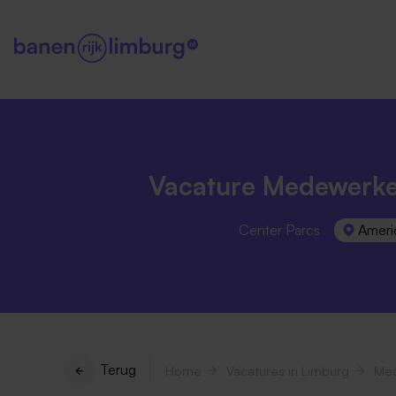
Vacature Medewerke
Center Parcs
Ameri
Terug
Home
Vacatures in Limburg
Med