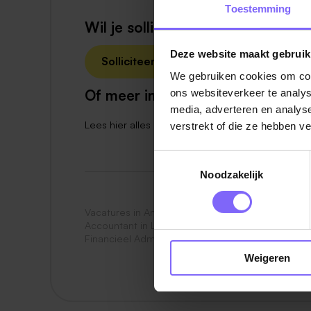
Toestemming
Wil je solliciteren?
Deze website maakt gebruik
Solliciteer nu
We gebruiken cookies om cont
Of meer informatie?
ons websiteverkeer te analys
media, adverteren en analys
Lees hier alles over
werken bij Center Parcs
verstrekt of die ze hebben v
Toestemmingsselectie
Noodzakelijk
Vacatures in America
|
Vacatures in Noord Limbu
Accountant in Limburg
|
Fiscale vacatures in Lim
Financieel Administratief Medewerker in Limburg
Weigeren