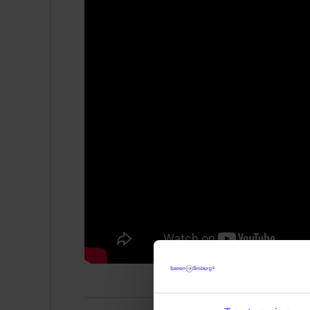
Een bruto maandsalaris conform de cao
en 2.951,17 op basis van een fulltime d
Reiskostenvergoeding vanaf 5,5 kilomet
Een collectieve zorgverzekering via C
Een personeelsvoordeelpas voor jou en 
gratis zwemmen en 20% korting in de S
Een jubileumbon na iedere 5 dienstjaren
Parcs-park in Nederland, België of Duit
Een uitgebreid inwerktraject en diverse 
Een afwisselende werkomgeving met ent
samenwerken en werkplezier centraal s
Profiel
Klinkt dit als jij?
Je bent minimaal 18 jaar, alert, verantwoor
wanneer snel handelen nodig is.