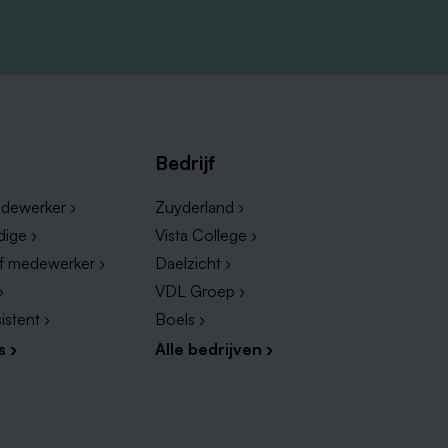
Bedrijf
dewerker ›
Zuyderland ›
dige ›
Vista College ›
ef medewerker ›
Daelzicht ›
›
VDL Groep ›
istent ›
Boels ›
s ›
Alle bedrijven ›