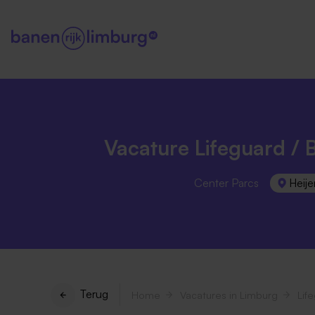
Vacature Lifeguard /
Center Parcs
Heije
Terug
Home
Vacatures in Limburg
Lif