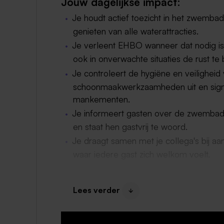
Jouw dagelijkse impact:
Je houdt actief toezicht in het zwembad
genieten van alle waterattracties.
Je verleent EHBO wanneer dat nodig is,
ook in onverwachte situaties de rust te
Je controleert de hygiëne en veilighei
schoonmaakwerkzaamheden uit en signa
mankementen.
Je informeert gasten over de zwembadfaci
en staat hen gastvrij te woord.
Je draagt samen met je collega's bij aa
waar iedere gast zich welkom voelt.
Wat bieden wij:
Lees verder
Een contract van een jaar voor 6-32 pe
contract;