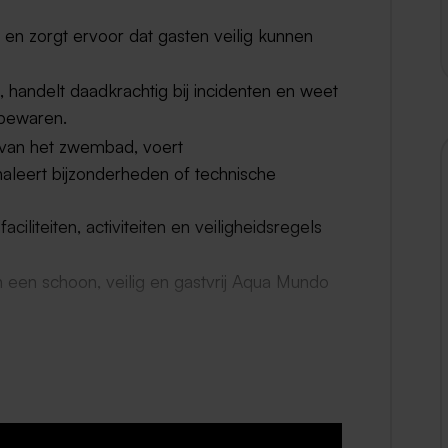
 en zorgt ervoor dat gasten veilig kunnen
 handelt daadkrachtig bij incidenten en weet
 bewaren.
d van het zwembad, voert
leert bijzonderheden of technische
liteiten, activiteiten en veiligheidsregels
n een schoon, veilig en gastvrij Aqua Mundo
r week met met uitzicht op een vast