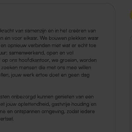
Weert
Kerkrade
kracht van samenzijn en in het creëren van
en én voor elkaar. We bouwen plekken waar
 en opnieuw verbinden met wat er echt toe
tuur: samenwerkend, open en vol
of op ons hoofdkantoor, we groeien, worden
we zoeken mensen die met ons mee willen
tellen, jouw werk ertoe doet en geen dag
gasten onbezorgd kunnen genieten van een
et jouw oplettendheid, gastvrije houding en
hone en ontspannen omgeving, zodat iedere
rlaat.