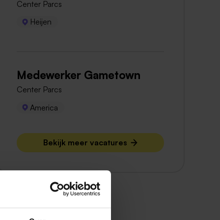
Center Parcs
Heijen
Medewerker Gametown
Center Parcs
America
Bekijk meer vacatures