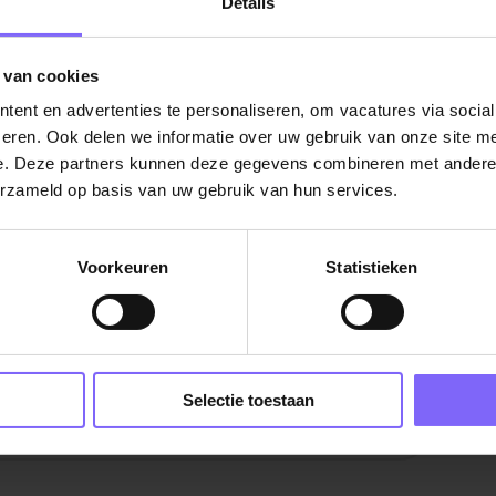
Details
mmunicatieve vaardigheden een
nd Nederlands; Engels en Duits is een
 van cookies
n vindt het leuk om mensen een fijne en
ent en advertenties te personaliseren, om vacatures via socia
eren. Ook delen we informatie over uw gebruik van onze site me
een geldige EHBO-opleiding, of bent bereid
e. Deze partners kunnen deze gegevens combineren met andere i
ten via ons te behalen.
erzameld op basis van uw gebruik van hun services.
ok in weekenden en tijdens vakantieperiodes.
Voorkeuren
Statistieken
|
Horeca vacatures in Limburg
|
Vacatures Front
ning in Limburg
Selectie toestaan