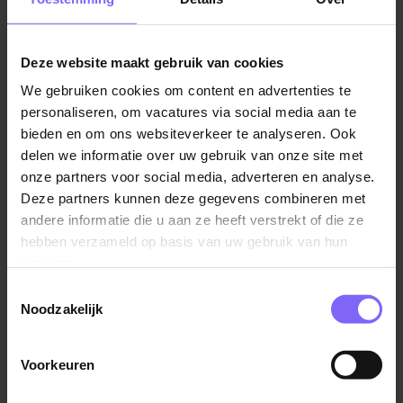
Behandelaar (Jeugdzorgwerker).
Het gaat om
een functie voor 24 uur per week.
Deze website maakt gebruik van cookies
Over de functie
We gebruiken cookies om content en advertenties te
Als Pedagogisch medewerker/ Jeugdzorgwerker op
personaliseren, om vacatures via social media aan te
een 24 uurs-behandelgroep draag je zorg voor alle
bieden en om ons websiteverkeer te analyseren. Ook
voorkomende werkzaamheden op het gebied van
delen we informatie over uw gebruik van onze site met
behandeling en ondersteuning van het jonge kind.
onze partners voor social media, adverteren en analyse.
Geen dag is hetzelfde. In je werk stem je continue af
Deze partners kunnen deze gegevens combineren met
andere informatie die u aan ze heeft verstrekt of die ze
op de behoefte van het kind en zijn omgeving. Je
hebben verzameld op basis van uw gebruik van hun
krijgt hierbij een grote mate van vrijheid, creativiteit en
services.
verantwoordelijkheid.
Toestemmingsselectie
Noodzakelijk
Je hebt de flexibiliteit en sensitiviteit om aan te sluiten
bij en af te stemmen op een hectische werkomgeving
en ben je bewust van de voorbeeldfunctie die je hebt.
Voorkeuren
Lees verder
Je bent verantwoordelijk voor een goede rapportage
en heldere verslaglegging van de bevindingen in het