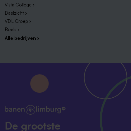
MBO persoonlijk begeleider maatschappelijke
Vista College ›
zorg, sociaal werk niveau 4 of vergelijkbaar. HBO
Daelzicht ›
Social Work, Pedagogiek of vergelijkbare
VDL Groep ›
opleiding.
Boels ›
Flexibiliteit, je werkt in onregelmatige diensten
Alle bedrijven ›
(ochtend-, middag- avond- en slaapdiensten)
volgens een rooster.
Ook werken in de weekeinden en tijdens
feestdagen is onderdeel van het rooster.
Je hebt affiniteit met kinderen tussen de 4 en 12
jaar die te maken hebben met (ernstige)
ontwikkelings- gedrags- en/of leerproblemen.
Leveren van een bijdrage aan een veilig behandel-
en leefklimaat.
Methodisch kunnen werken, met aandacht voor het
De grootste
analyseren en hanteren van interactiepatronen.