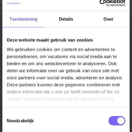
van een 36-urige werkweek
Vacatures in Margraten
|
Vacatures in Zuid Limburg
|
De uren zijn in overleg
Vacatures Zorg in Limburg
|
Vacatures in de ouderenzorg
Toestemming
Details
Over
Aantrekkelijke extra’s zoals een fietsregeling,
korting op leuke uitjes en activiteiten via Fit & Fun
Deze website maakt gebruik van cookies
Alle ruimte voor groei met volop kansen voor
Vergelijkbare vacatures
We gebruiken cookies om content en advertenties te
(bij)scholing en jouw eigen ideeën
personaliseren, om vacatures via social media aan te
Werk met betekenis, waarin jij écht het verschil
bieden en om ons websiteverkeer te analyseren. Ook
Helpende (plus) chronisch zorgteam
delen we informatie over uw gebruik van onze site met
maakt voor cliënten en de zorg van morgen
Proteion
onze partners voor social media, adverteren en analyse.
Voorrang op een betaalbare huurwoning waarvoor
Deze partners kunnen deze gegevens combineren met
Venlo
je geen inschrijving nodig hebt. Bekijk de
andere informatie die u aan ze heeft verstrekt of die ze
mogelijkheden
via wonen via Envida
hebben verzameld op basis van uw gebruik van hun
Een dynamische werkomgeving met veel ruimte
services.
voor eigen inbreng (sterker nog, dit waarderen en
Toestemmingsselectie
Ondersteuner wonen en zorg –
stimuleren wij)
Noodzakelijk
Zorgcentrum Emmastaete
De kans om van betekenis te zijn voor onze