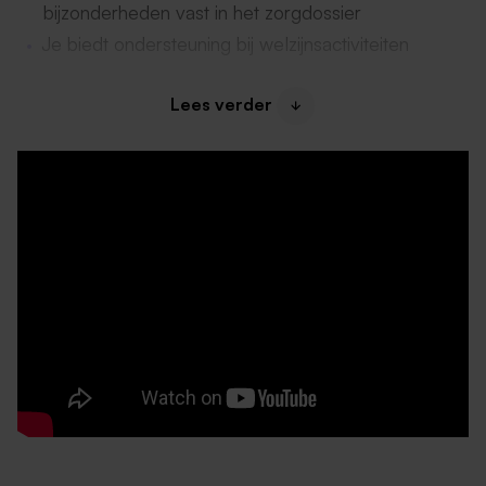
bijzonderheden vast in het zorgdossier
Je biedt ondersteuning bij welzijnsactiviteiten
Lees verder
Daarom past deze functie bij jou
Je hebt een diploma Helpende (plus)
Je hebt affiniteit met onze doelgroep
Je bent flexibel
Over ons en je collega’s
Hier ga je werken:
Appelgaard is een moderne,
volledig gerenoveerde locatie waar huiselijkheid en
vrijheid centraal staan. Bewoners leven actief en
betrokken: zo doen zij regelmatig zelf boodschappen
of drinken iets in het dorp. Op elke etage vind je een
gezellige huiskamer en er is een sfeervolle brasserie
waar bewoners en bezoekers samenkomen.