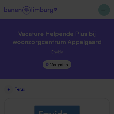
Vacature Helpende Plus bij
woonzorgcentrum Appelgaard
Envida
Margraten
Terug