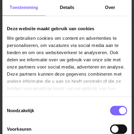
Vacatures Zorg in Limburg
|
Vacatures in de ouderenzorg
Toestemming
Details
Over
Dit mag je van ons verwachten
Een salaris tussen de €2.511,31 en €3.294,84 bruto
per maand op basis van een 36-urige werkweek)
Deze website maakt gebruik van cookies
(FWG 30)
We gebruiken cookies om content en advertenties te
Vergelijkbare vacatures
8% vakantiegeld, 8,33% eindejaarsuitkering en,
personaliseren, om vacatures via social media aan te
bieden en om ons websiteverkeer te analyseren. Ook
indien van toepassing, een
Zorghulp - Heiveld
delen we informatie over uw gebruik van onze site met
onregelmatigheidstoeslag tussen de 22% en 60%
MeanderGroep
onze partners voor social media, adverteren en analyse.
Een loonsverhoging van 3,5% in juli 2026
Deze partners kunnen deze gegevens combineren met
Landgraaf
Aantrekkelijke extra’s zoals een fietsregeling,
andere informatie die u aan ze heeft verstrekt of die ze
korting op leuke uitjes en activiteiten via Fit & Fun
hebben verzameld op basis van uw gebruik van hun
Alle ruimte voor groei met volop kansen voor
services.
(bij)scholing en jouw eigen ideeën
Toestemmingsselectie
Helpende of Verzorgende nachtdienst
Werk met betekenis, waarin jij écht het verschil
Noodzakelijk
maakt voor cliënten en de zorg van morgen
Zuyderland
Voorrang op een betaalbare huurwoning waarvoor
Voorkeuren
Echt