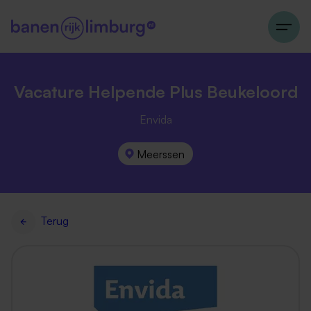
Vacature Helpende Plus Beukeloord
Envida
Meerssen
Terug