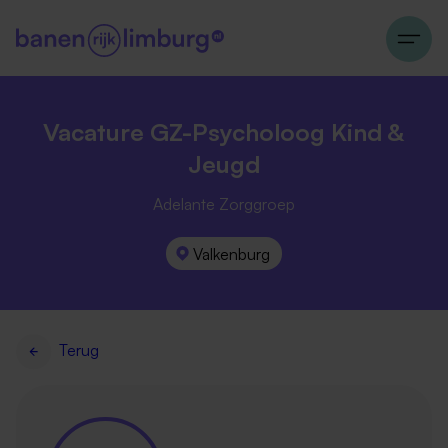
Vacature GZ-Psycholoog Kind &
Jeugd
Adelante Zorggroep
Valkenburg
Terug