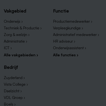
Goede secundaire arbeidsvoorwaarden conform
Cao Ziekenhuizen.
Vakgebied
Functie
Mogelijkheden om je verder te ontwikkelen via
onze Adelante Academie.
Onderwijs ›
Productiemedewerker ›
De mogelijkheid tot een fiets(lease)regeling.
Techniek & Productie ›
Verpleegkundige ›
Zorg & welzijn ›
Administratief medewerker ›
Voordelig sporten via BenVitaal.
Administratie ›
HR adviseur ›
Gratis parkeren op onze locatie(s).
ICT ›
Onderwijsassistent ›
Alle vakgebieden ›
Alle functies ›
Hebben wij jouw interesse gewekt?
Bedrijf
Zorg dan dat wij jouw sollicitatie
z.s.m.
hebben
ontvangen.
Zuyderland ›
Vista College ›
Solliciteer direct via de functieknop solliciteren
Daelzicht ›
onderaan deze pagina.
VDL Groep ›
Goed om te weten!
Boels ›