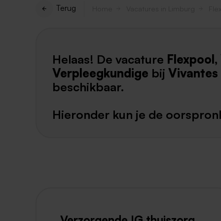
Terug
Home
Vacatures in Limburg
Fle
Helaas! De vacature
Flexpool,
Verpleegkundige
bij
Vivantes
beschikbaar.
Hieronder kun je de oorspronk
Verzorgende IG thuiszorg