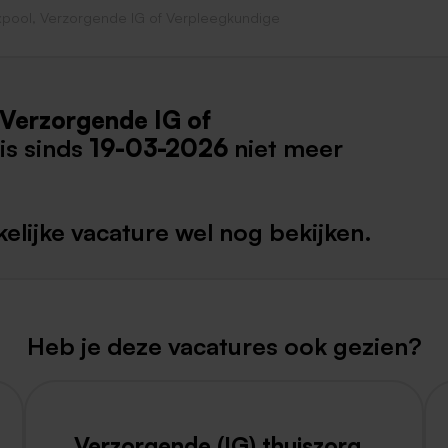
xpool, Verzorgende IG of Verpleegkundige
Weert
Kerkrade
 Verzorgende IG of
is sinds
19-03-2026
niet meer
elijke vacature wel nog bekijken.
Heb je deze vacatures ook gezien?
Verzorgende (IG) thuiszorg