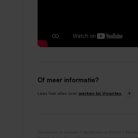
Of meer informatie?
Lees hier alles over
werken bij Vivantes
Vacatures in Geleen
|
Vacatures in Elsloo
|
Vacatu
Vacatures in de ouderenzorg
|
Management vacat