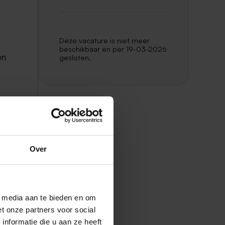
Deze vacature is niet meer
beschikbaar en per 19-03-2026
en
gesloten.
Over
 en
l media aan te bieden en om
t onze partners voor social
nformatie die u aan ze heeft