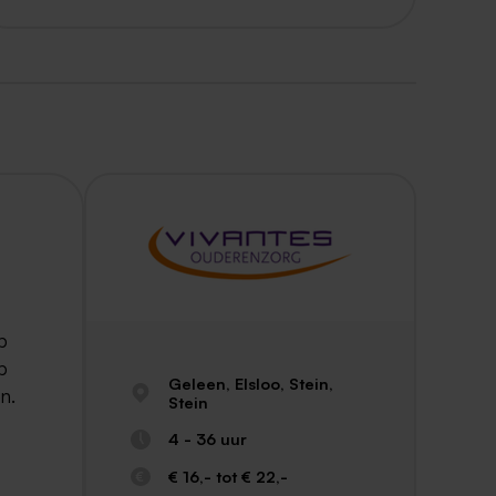
p
p
Geleen, Elsloo, Stein,
n.
Stein
4 - 36 uur
€ 16,- tot € 22,-