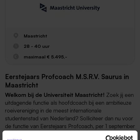
Maastricht
28 - 40 uur
maximaal € 5.495,-
Eerstejaars Profcoach M.S.R.V. Saurus in
Maastricht
Welkom bij de Universiteit Maastricht!
Zoek jij een
uitdagende functie als hoofdcoach bij een ambitieuze
roeivereniging in de meest internationale
studentenstad van Nederland? Solliciteer dan nu voor
de functie van Eerstejaars Profcoach, per 1 september
2026, bij M.S.R.V. Saurus.