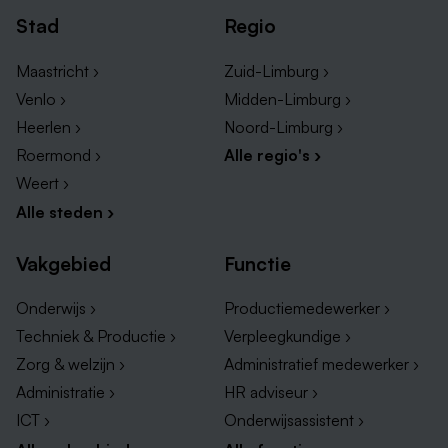
Stad
Regio
Ben jij klaar om koers te zetten voor de komende
jaren? Dan ontmoeten we je graag.
Maastricht ›
Zuid-Limburg ›
Venlo ›
Midden-Limburg ›
Heerlen ›
Noord-Limburg ›
Wat jij meebrengt
Roermond ›
Alle regio's ›
Het gaat ons niet om vinkjes, maar om wie jij
Weert ›
bent en wat jij meebrengt. Herken jij jezelf
Alle steden ›
hierin?
• Minimaal HBO werk- en denkniveau.
Vakgebied
Functie
• RC3-licentie (RC4 is een pré) of vergelijkbare
ervaring.
Onderwijs ›
Productiemedewerker ›
• Goede communicatieve en organisatorische
Techniek & Productie ›
Verpleegkundige ›
vaardigheden richting roeiploegen, coaches,
Zorg & welzijn ›
Administratief medewerker ›
bestuur en externe partijen, met goede
Administratie ›
HR adviseur ›
beheersing van Nederlands en Engels in woord
ICT ›
Onderwijsassistent ›
en geschrift.