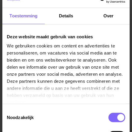
Eerstejaars Profcoach M.S.R.V. Saurus
Toestemming
Details
Over
Ons doel:
Binnen UM SPORTS dragen we bij
Deze website maakt gebruik van cookies
aan de sportieve en persoonlijke ontwikkeling
van studenten. Voor M.S.R.V. Saurus betekent
We gebruiken cookies om content en advertenties te
dit het versterken van de wedstrijdsectie door
personaliseren, om vacatures via social media aan te
continuïteit, kwaliteit en groei in coaching en
bieden en om ons websiteverkeer te analyseren. Ook
delen we informatie over uw gebruik van onze site met
talentontwikkeling te waarborgen.
onze partners voor social media, adverteren en analyse.
Deze partners kunnen deze gegevens combineren met
Jouw collega’s:
Je werkt nauw samen met de
andere informatie die u aan ze heeft verstrekt of die ze
wedstrijdcommissaris, het bestuur van M.S.R.V.
hebben verzameld op basis van uw gebruik van hun
Saurus en de (student-)coaches van de
services.
eerstejaarsploegen. Daarnaast heb je contact met
Toestemmingsselectie
UM SPORTS en externe partijen zoals de KNRB.
Noodzakelijk
Als profcoach bij Saurus ben jij in staat om in een