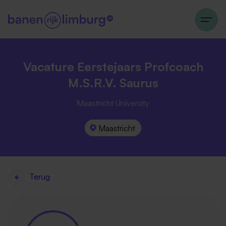
Vacature Eerstejaars Profcoach
M.S.R.V. Saurus
Maastricht University
Maastricht
Terug