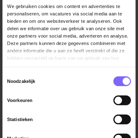
behoort het verrichten van termijnecho's, het uitvoeren
We gebruiken cookies om content en advertenties te
van structureel echoscopisch onderzoek (ETSEO en
personaliseren, om vacatures via social media aan te
TTSEO), het verrichten van pretecho's, het maken van
bieden en om ons websiteverkeer te analyseren. Ook
groei-echo's en dopplermetingen. Bij voorkeur kun je
delen we informatie over uw gebruik van onze site met
ook gynaecologische echo's uitvoeren. Het uitvoeren
onze partners voor social media, adverteren en analyse.
van de hierbij behorende administratieve
Deze partners kunnen deze gegevens combineren met
werkzaamheden behoort eveneens tot jouw taak.
andere informatie die u aan ze heeft verstrekt of die ze
hebben verzameld op basis van uw gebruik van hun
Wat vragen we?
services.
Je beschikt over een diploma echoscopie voor
Toestemmingsselectie
obstetrie en gynaecologie. Je bent in het bezit van
Noodzakelijk
een certificaat ETSEO en TTSEO
Je bent zelfstandig ingesteld maar ook een
Voorkeuren
teamspeler je hebt voldoende tact en bent
hulpvaardig met de nodige overtuigingskracht;
Statistieken
Het contact met patiënten maakt sociale
vaardigheden als tact en hulpvaardigheid
noodzakelijk;