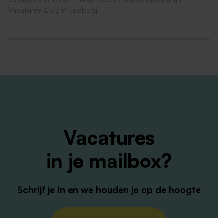
(https://vitale.medewerkers.info/sjgweert) een
Vacatures Zorg in Limburg
breed aanbod van activiteiten, workshops en
trainingen die bijdragen aan je vitaliteit.
Bijvoorbeeld: mantelzorg, sportregeling,
mindfulness en onbeperkt toegang tot onze
leeromgeving GoodHabitz;
Naar keuze deelname personeelsvereniging met
vele activiteiten per jaar;
Een voordelige arbeidsongeschiktheidsverzekering
(Loyalis);
Vacatures
Het station Weert is op 15 minuten loopafstand;
Je bouwt pensioen op bij pensioenfonds Zorg en
in je mailbox?
Welzijn.
Schrijf je in en we houden je op de hoogte
Interesse?
Ben je enthousiast, maar twijfel je of je helemaal aan