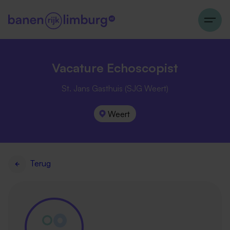
Vacature Echoscopist
St. Jans Gasthuis (SJG Weert)
Weert
Terug