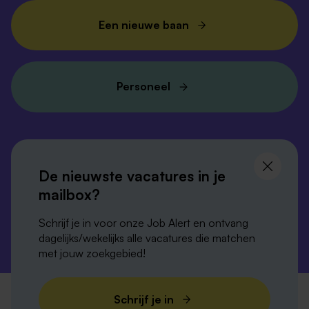
Een nieuwe baan
Personeel
Volg ons en
blijf op de hoogte
De nieuwste vacatures in je
mailbox?
Schrijf je in voor onze Job Alert en ontvang
dagelijks/wekelijks alle vacatures die matchen
met jouw zoekgebied!
Privacy-verklaring
Disclaimer
Cookies
Schrijf je in
Verordening digitale diensten
Colofon
Sitemap