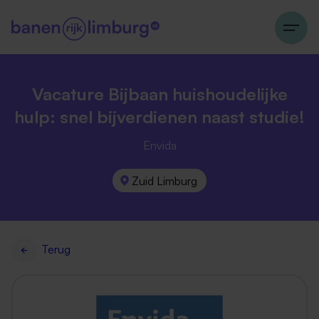
Vacature Bijbaan huishoudelijke
hulp: snel bijverdienen naast studie!
Envida
Zuid Limburg
Terug