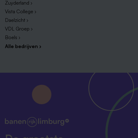
Daarbij hoort op zijn tijd een blijk van waardering,
Zuyderland ›
regelmatig activiteiten om aan deel te nemen en
Vista College ›
een (zeer) royale kerstattentie.
Daelzicht ›
VDL Groep ›
Boels ›
Alle bedrijven ›