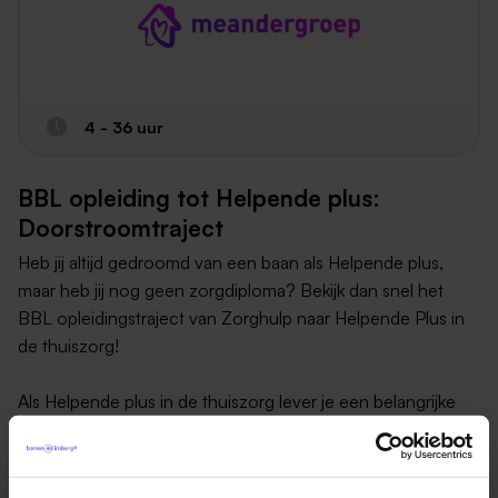
4 - 36 uur
BBL opleiding tot Helpende plus:
Doorstroomtraject
Heb jij altijd gedroomd van een baan als Helpende plus,
maar heb jij nog geen zorgdiploma? Bekijk dan snel het
BBL opleidingstraject van Zorghulp naar Helpende Plus in
de thuiszorg!
Als Helpende plus in de thuiszorg lever je een belangrijke
bijdrage aan het stimuleren van de zelfredzaamheid en
eigen regie van de cliënt. Je helpt cliënten met algemene
dagelijkse handelingen, denk hierbij aan het helpen met