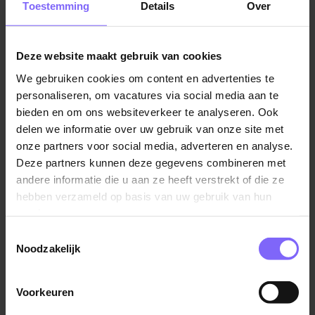
Toestemming
Details
Over
opstaan en naar bed gaan, persoonlijke verzorging (wassen,
douchen en gebitsverzorging) en het geven van medicatie.
Jij zorgt ervoor dat de cliënt zo lang mogelijk thuis kan
Deze website maakt gebruik van cookies
blijven wonen, in hun eigen vertrouwde omgeving.
We gebruiken cookies om content en advertenties te
personaliseren, om vacatures via social media aan te
Wij hebben de mooiste baan voor jou!
bieden en om ons websiteverkeer te analyseren. Ook
Bij Meander krijg je de kans om werken en leren te
delen we informatie over uw gebruik van onze site met
combineren! Tijdens het driedelige opleidingstraject word je
onze partners voor social media, adverteren en analyse.
opgeleid van Zorghulp tot Helpende plus in de thuiszorg.
Deze partners kunnen deze gegevens combineren met
Je start in februari 2026 met een korte ADL-training en
andere informatie die u aan ze heeft verstrekt of die ze
werkt meteen als Zorghulp in de thuiszorg. Daarna groei je
hebben verzameld op basis van uw gebruik van hun
door naar Leerling Helpende Plus met het behalen van een
services.
erkend MBO-certificaat. Na de zomervakantie van 2026
Toestemmingsselectie
start je met de opleiding Helpende Zorg & Welzijn, inclusief
Noodzakelijk
het keuzedeel Helpende Plus. Zo ontwikkel je jezelf stap
voor stap tot volwaardige Helpende Plus.
Voorkeuren
Bekijk hier
de drie stappen en werkzaamheden die jij per