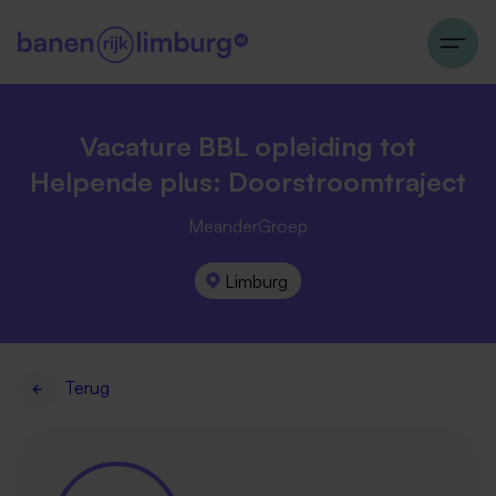
Vacature BBL opleiding tot
Helpende plus: Doorstroomtraject
MeanderGroep
Limburg
Terug