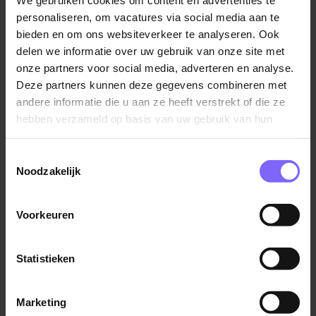
personaliseren, om vacatures via social media aan te
Wij nodigen nadrukkelijk ook zijinstromers uit om te
bieden en om ons websiteverkeer te analyseren. Ook
solliciteren. Heb jij ervaring in dienstverlening,
delen we informatie over uw gebruik van onze site met
hospitality of intensief klantcontact en wil je jezelf
onze partners voor social media, adverteren en analyse.
ontwikkelen binnen het vak Burgerzaken? Dan kijken
Deze partners kunnen deze gegevens combineren met
wij graag samen naar de mogelijkheden.
andere informatie die u aan ze heeft verstrekt of die ze
hebben verzameld op basis van uw gebruik van hun
Wie ben jij?
services.
Je beschikt over een MBO+ diploma en hebt HBO
Toestemmingsselectie
denk- en werkniveau;
Noodzakelijk
Een opleiding Specialist Burgerzaken is een prè;
Je hebt ervaring met klantcontact en
Voorkeuren
dienstverlening, bijvoorbeeld binnen hospitality,
dienstverlening, retail, overheid of vergelijkbare
Statistieken
werkvelden;
Ervaring binnen Burgerzaken is een wens;
Minimaal 2 jaar werkervaring binnen de overheid is
Marketing