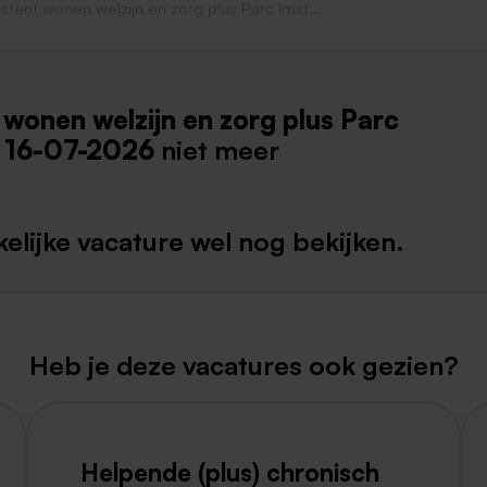
Assistent wonen welzijn en zorg plus Parc Imstenrade
Weert
Kerkrade
 wonen welzijn en zorg plus Parc
s
16-07-2026
niet meer
elijke vacature wel nog bekijken.
Heb je deze vacatures ook gezien?
Helpende (plus) chronisch