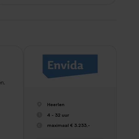
en.
Heerlen
4 - 32 uur
maximaal € 3.233,-