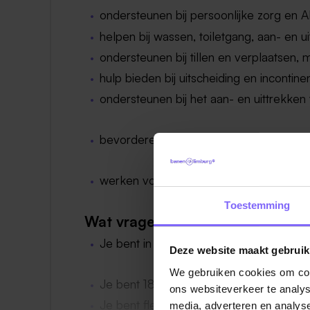
ondersteunen bij persoonlijke zorg en 
helpen bij wassen, toiletgang, aan- en u
ondersteunen bij tillen en verplaatsen, m
hulp bieden bij uitscheiding en incontine
ondersteunen bij het aan- en uittrekke
bevorderen van zelf- en samenredzaam
werken volgens richtlijnen rondom hygiën
Toestemming
Wat vragen we van jou?
Je bent in het bezit van een certificaat 
Deze website maakt gebruik
We gebruiken cookies om cont
Je bent 18–24 uur per week beschikb
ons websiteverkeer te analys
Je bent flexibel inzetbaar, ook in avo
media, adverteren en analys