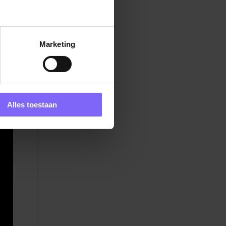
Marketing
Alles toestaan
ijn
een
en
k en