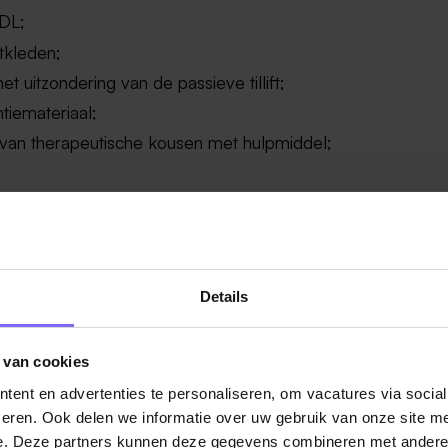
ADL;
itkleden;
et uitzondering van de passieve tillift;
ntiemateriaal;
n van therapeutische kousen met hulpmiddel;
heid;
e, veiligheid, Arbo en kwaliteit.
Details
basiszorg/hulpverlening, of een vergelijkbaar erkend certifi
 van cookies
ent en advertenties te personaliseren, om vacatures via socia
aar
eren. Ook delen we informatie over uw gebruik van onze site me
nden en weekenden
e. Deze partners kunnen deze gegevens combineren met andere i