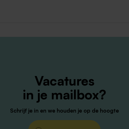
t welzijn van onze bewoners én aan de zorg van morgen.
ten! Je kunt solliciteren via de knop hieronder. Heb je nog
cruitmentteam via
werken@envida.nl
of
043 - 631 4008
Vacatures
in je mailbox?
Schrijf je in en we houden je op de hoogte