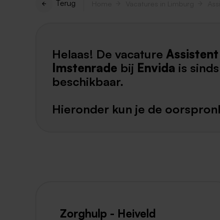
Terug
Home
Vacatures in Limburg
Helaas! De vacature
Assistent
Imstenrade
bij
Envida
is sind
beschikbaar.
Hieronder kun je de oorspronk
Zorghulp - Heiveld