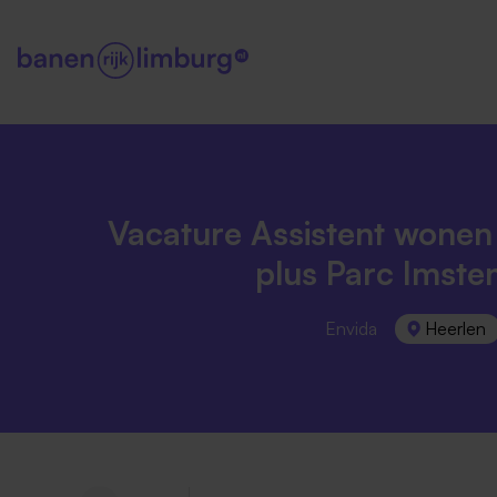
Vacature Assistent wonen 
plus Parc Imste
Envida
Heerlen