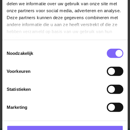
Het afgelopen jaar was hybride werken al een trend
delen we informatie over uw gebruik van onze site met
en wij verwachten dat het een blijvertje is. Steeds
onze partners voor social media, adverteren en analyse.
meer werkzoekenden verwachten dat werkgevers
Deze partners kunnen deze gegevens combineren met
hen deze flexibiliteit bieden. Een goed thuiswerkbeleid
andere informatie die u aan ze heeft verstrekt of die ze
helpt organisaties bij de zoektocht naar nieuw
hebben verzameld op basis van uw gebruik van hun
personeel. Het (gedeeltelijk) thuiswerken wordt als
services.
steeds normaler gezien, wat betekent dat het kantoor
Toestemmingsselectie
een andere functie krijgt. Het wordt steeds meer
Noodzakelijk
gezien als een ontmoetingsplek waar je met elkaar
samenwerkt en brainstormt over nieuwe projecten.
Voorkeuren
Bron: Wetalent
Statistieken
Marketing
Terug naar alle items