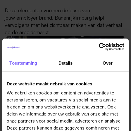
Deze elementen vormen de basis van
jouw employer brand. Banenrijklimburg helpt
vervolgens met het zichtbaar maken van dat verhaal
op de arbeidsmarkt.
Toestemming
Details
Over
Deze website maakt gebruik van cookies
We gebruiken cookies om content en advertenties te
personaliseren, om vacatures via social media aan te
bieden en om ons websiteverkeer te analyseren. Ook
delen we informatie over uw gebruik van onze site met
onze partners voor social media, adverteren en analyse.
Employer Branding via Banenrijklimburg
Deze partners kunnen deze gegevens combineren met