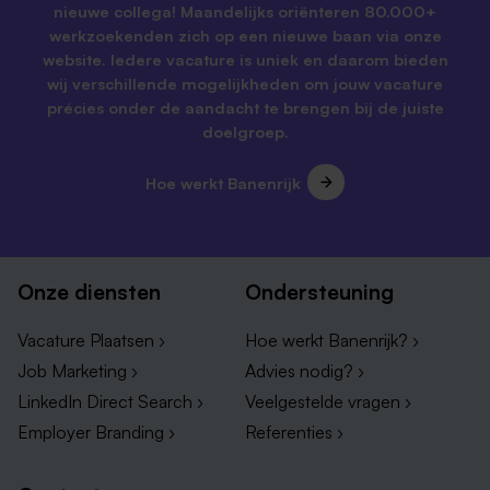
nieuwe collega! Maandelijks oriënteren 80.000+
werkzoekenden zich op een nieuwe baan via onze
website. Iedere vacature is uniek en daarom bieden
wij verschillende mogelijkheden om jouw vacature
précies onder de aandacht te brengen bij de juiste
doelgroep.
Hoe werkt Banenrijk
Onze diensten
Ondersteuning
Vacature Plaatsen ›
Hoe werkt Banenrijk? ›
Job Marketing ›
Advies nodig? ›
LinkedIn Direct Search ›
Veelgestelde vragen ›
Employer Branding ›
Referenties ›