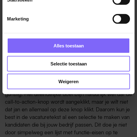
eerder geneigd is om te solliciteren naar een
baan
waarbij het salaris wordt vermeld
. Het vermelden van
Marketing
een “marktconform salaris” of “een salaris gebaseerd
op ervaring” kan niet als transparant worden
beschouwd. Sollicitanten willen graag weten wat hen
te wachten staat. We hebben namelijk allemaal onze
Alles toestaan
financiële verplichtingen.
Selectie toestaan
10. Schrijf de tekst niet voor een breed
publiek
Weigeren
Een hoge conversieratio bij vacatures is niet altijd
gunstig. Het uiteindelijke doel blijft natuurlijk wel dat de
call-to-action-knop wordt aangeklikt, maar je wilt niet
dat jan en allemaal op deze knop klikt. Daarom kun je
best in de vacaturetekst al een selectie te maken van
kandidaten die bij jouw bedrijf passen. Dit doe je niet
door simpelweg een lijst met functie-eisen op te