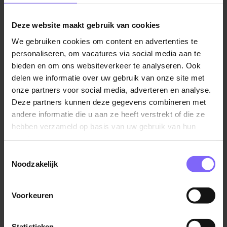
Gratis lunches
Deze website maakt gebruik van cookies
We gebruiken cookies om content en advertenties te
8. Maak de vacaturetekst persoonlijk
personaliseren, om vacatures via social media aan te
Een goede vacaturetekst voelt als een gesprek en
bieden en om ons websiteverkeer te analyseren. Ook
niet als een standaard opsomming. Spreek de lezer
delen we informatie over uw gebruik van onze site met
direct aan en geef de tekst een persoonlijk tintje.
onze partners voor social media, adverteren en analyse.
Gebruik bijvoorbeeld “jij” in plaats van “de kandidaat”
Deze partners kunnen deze gegevens combineren met
en geef concrete voorbeelden van hoe een werkdag
andere informatie die u aan ze heeft verstrekt of die ze
eruit kan zien. Dit helpt om potentiële kandidaten een
hebben verzameld op basis van uw gebruik van hun
beter beeld te geven van de functie en het gevoel dat
services.
ze al een stap dichter bij de baan zijn. Een persoonlijke
Toestemmingsselectie
toon laat zien dat je bedrijf toegankelijk en
Noodzakelijk
mensgericht is, wat kandidaten sneller kan overtuigen
om te solliciteren.
Voorkeuren
9. Geef een loonindicatie
Recent onderzoek toont aan dat 45% van de mensen
Statistieken