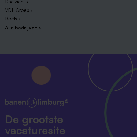
Daelzicht ›
VDL Groep ›
Boels ›
Alle bedrijven ›
De grootste
vacaturesite