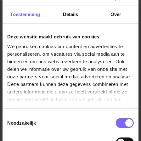
provincie Limburg, ligt het dorp Ysselsteyn. Dit dorp
kent zijn oorsprong als ontginningsdorp en heeft tot op
Toestemming
Details
Over
de dag van vandaag een levendige gemeenschap. Op
1 januari 2021 telde Ysselsteyn 2280 inwoners die
allen trots zijn om te wonen in deze idyllische
Deze website maakt gebruik van cookies
omgeving. Door de kleine omgeving biedt het dorp
We gebruiken cookies om content en advertenties te
een gering aanbod aan vacatures in Ysselsteyn aan.
personaliseren, om vacatures via social media aan te
Gelukkig ligt het dorp op steenworp afstand van
bieden en om ons websiteverkeer te analyseren. Ook
Venray, een grote stad iets noordelijker van het dorp
delen we informatie over uw gebruik van onze site met
Ysselsteyn. Onze website biedt een breed aanbod van
onze partners voor social media, adverteren en analyse.
vacatures in Venray, snuffel gerust eens rond!
Deze partners kunnen deze gegevens combineren met
andere informatie die u aan ze heeft verstrekt of die ze
hebben verzameld op basis van uw gebruik van hun
services.
Toestemmingsselectie
Noodzakelijk