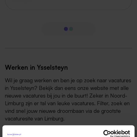
Werken in Ysselsteyn
Wil je graag werken en ben je op zoek naar vacatures
in Ysselsteyn? Bekijk dan eens onze website met alle
nieuwe vacatures bij jou in de buurt! Zeker in Noord-
Limburg zijn er tal van leuke vacatures. Filter, zoek en
vind snel jouw nieuwe droombaan via de grootste
vacaturesite van Limburg.
Gelegen in de gemeente Venray in de zuidelijke