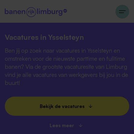
Vacatures in Ysselsteyn
Ben jij op zoek naar vacatures in Ysselsteyn en
omstreken voor de nieuwste parttime en fulltime
banen? Via de grootste vacaturesite van Limburg
vind je alle vacatures van werkgevers bij jou in de
buurt!
Bekijk de vacatures
Lees meer