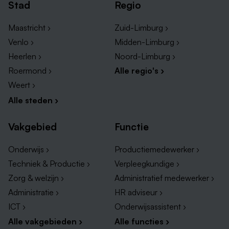
Stad
Regio
Maastricht ›
Zuid-Limburg ›
Venlo ›
Midden-Limburg ›
Heerlen ›
Noord-Limburg ›
Roermond ›
Alle regio's ›
Weert ›
Alle steden ›
Werken in de buurt van Ysselsteyn
Vakgebied
Functie
Als je nog niet je ideale droombaan hebt gevonden
tussen de vacatures in Ysselsteyn kun je ook eens
Onderwijs ›
Productiemedewerker ›
kijken naar omliggende dorpen en steden in de buurt.
Techniek & Productie ›
Verpleegkundige ›
Kijk dan eens naar het lijstje hieronder:
Zorg & welzijn ›
Administratief medewerker ›
Administratie ›
HR adviseur ›
Vacatures in Meijel
ICT ›
Onderwijsassistent ›
Vacatures in Oostrum
Alle vakgebieden ›
Alle functies ›
Vacatures in Tienray