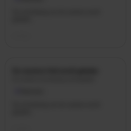
De omschrijving van de vacature wordt
geladen..
vandaag
De vacature titel wordt geladen
De vacature omschrijving wordt geladen
Plaatsnaam
De omschrijving van de vacature wordt
geladen..
vandaag