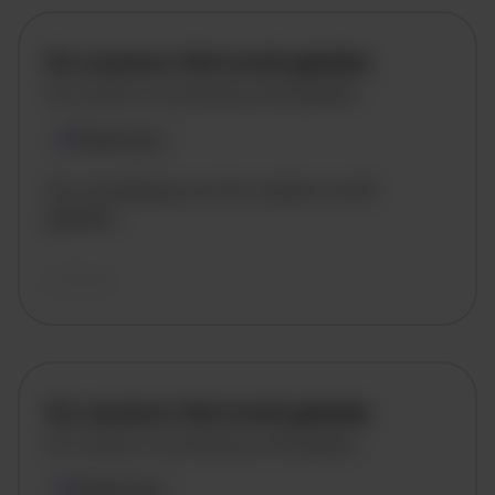
De vacature titel wordt geladen
De vacature omschrijving wordt geladen
Plaatsnaam
De omschrijving van de vacature wordt
geladen..
vandaag
De vacature titel wordt geladen
De vacature omschrijving wordt geladen
Plaatsnaam