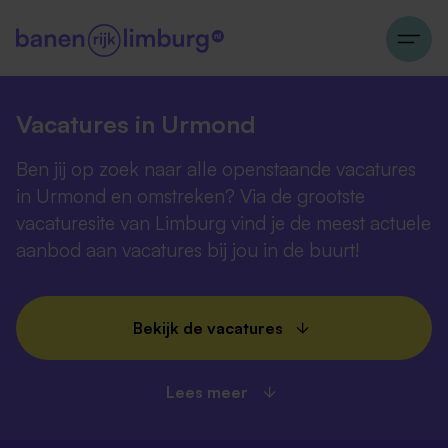
Vacatures in Urmond
Ben jij op zoek naar alle openstaande vacatures
in Urmond en omstreken? Via de grootste
vacaturesite van Limburg vind je de meest actuele
aanbod aan vacatures bij jou in de buurt!
Bekijk de vacatures
Lees meer