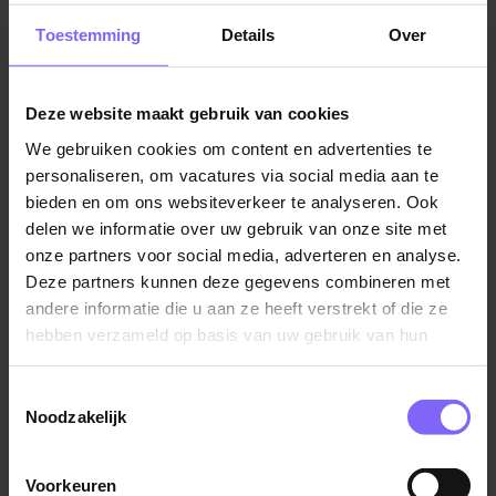
het Julianakanaal en Urmond-Oost. Je kunt er dus niet
Toestemming
Details
Over
alleen lekker werken, maar zeker ook wonen!
Deze website maakt gebruik van cookies
We gebruiken cookies om content en advertenties te
personaliseren, om vacatures via social media aan te
bieden en om ons websiteverkeer te analyseren. Ook
delen we informatie over uw gebruik van onze site met
onze partners voor social media, adverteren en analyse.
Deze partners kunnen deze gegevens combineren met
andere informatie die u aan ze heeft verstrekt of die ze
hebben verzameld op basis van uw gebruik van hun
Werkgelegenheid in Urmond
services.
Urmond is een klein dorp en de werkgelegenheid is
Toestemmingsselectie
relatief beperkt in vergelijking met grotere stedelijke
Noodzakelijk
gebieden. Vanwege de landelijke ligging en de
nabijheid van industrieterreinen zijn er echter wel
Voorkeuren
enkele werkgelegenheidskansen beschikbaar.