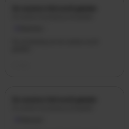
De vacature titel wordt geladen
De vacature omschrijving wordt geladen
Plaatsnaam
De omschrijving van de vacature wordt
geladen..
vandaag
De vacature titel wordt geladen
De vacature omschrijving wordt geladen
Plaatsnaam