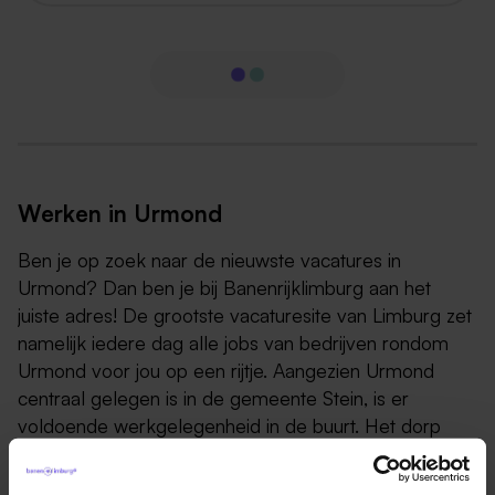
Werken in Urmond
Ben je op zoek naar de nieuwste vacatures in
Urmond? Dan ben je bij Banenrijklimburg aan het
juiste adres! De grootste vacaturesite van Limburg zet
namelijk iedere dag alle jobs van bedrijven rondom
Urmond voor jou op een rijtje. Aangezien Urmond
centraal gelegen is in de gemeente Stein, is er
voldoende werkgelegenheid in de buurt. Het dorp
heeft ongeveer 5.645 inwoners en is opgedeeld in
twee delen: Oud-Urmond, gelegen ten westen van