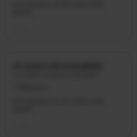
De omschrijving van de vacature wordt
geladen..
vandaag
De vacature titel wordt geladen
De vacature omschrijving wordt geladen
Plaatsnaam
De omschrijving van de vacature wordt
geladen..
vandaag