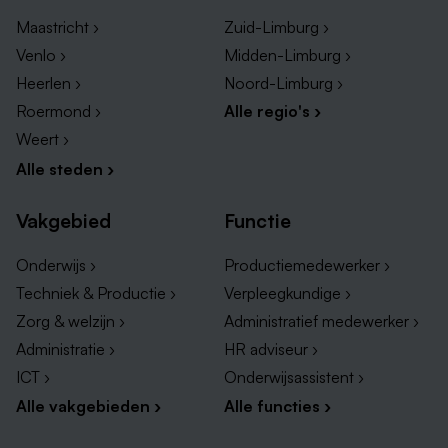
prominente en invloedrijke bedrijven met openstaande
functies in Urmond. Hierdoor krijg je een goed beeld
Maastricht ›
Zuid-Limburg ›
van de diversiteit aan werkgelegenheid in het dorp en
Venlo ›
Midden-Limburg ›
kun je gerichter zoeken naar de ideale baan die
Heerlen ›
Noord-Limburg ›
aansluit bij jouw interesses en vaardigheden.
Roermond ›
Alle regio's ›
Weert ›
Meulenberg Transport
Alle steden ›
Van der Valk Hotel Stein-Urmond
Fibrant
Vakgebied
Functie
Onderwijs ›
Productiemedewerker ›
Techniek & Productie ›
Verpleegkundige ›
Zorg & welzijn ›
Administratief medewerker ›
Administratie ›
HR adviseur ›
ICT ›
Onderwijsassistent ›
Alle vakgebieden ›
Alle functies ›