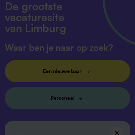
De grootste
vacaturesite
van Limburg
Waar ben je naar op zoek?
Een nieuwe baan
Personeel
Volg ons en