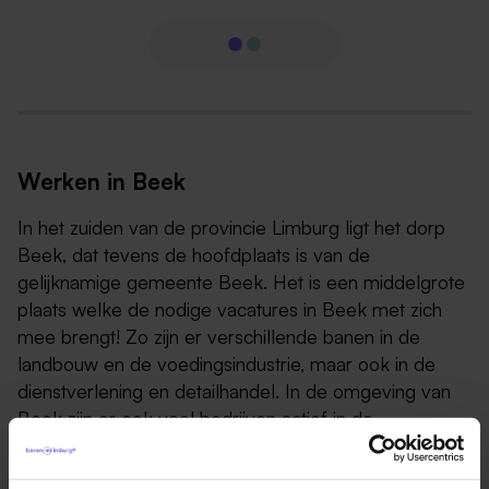
Werken in Beek
In het zuiden van de provincie Limburg ligt het dorp
Beek, dat tevens de hoofdplaats is van de
gelijknamige gemeente Beek. Het is een middelgrote
plaats welke de nodige vacatures in Beek met zich
mee brengt! Zo zijn er verschillende banen in de
landbouw en de voedingsindustrie, maar ook in de
dienstverlening en detailhandel. In de omgeving van
Beek zijn er ook veel bedrijven actief in de
technologie en logistiek. Veel van deze bedrijven
hebben vacatures in Maastricht-Airport openstaan.