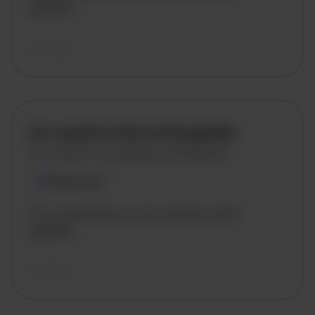
geladen..
vandaag
De vacature titel wordt geladen
De vacature omschrijving wordt geladen
Plaatsnaam
De omschrijving van de vacature wordt
geladen..
vandaag