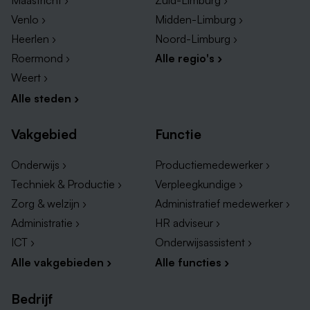
Maastricht ›
Zuid-Limburg ›
grootste werkgevers en vacatures in Beek!
Venlo ›
Midden-Limburg ›
Heerlen ›
Noord-Limburg ›
Vacatures bij Makado Beek
Roermond ›
Alle regio's ›
Vacatures bij Zorggroep Beek
Weert ›
Vacatures bij Gemeente Beek
Alle steden ›
Vakgebied
Functie
Onderwijs ›
Productiemedewerker ›
Techniek & Productie ›
Verpleegkundige ›
Zorg & welzijn ›
Administratief medewerker ›
Administratie ›
HR adviseur ›
ICT ›
Onderwijsassistent ›
Alle vakgebieden ›
Alle functies ›
Bedrijf