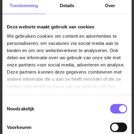
Ook zijn er verschillende overheidsinstellingen in de
Toestemming
Details
Over
gemeente, waaronder scholen en zorginstellingen, die
bijdragen aan de werkgelegenheid. Of ben je toevallig
op zoek naar een
bijbaan in Beek
? Beek heeft
Deze website maakt gebruik van cookies
meerdere sectoren en instellingen waar je een bijbaan
We gebruiken cookies om content en advertenties te
kunt scoren!
personaliseren, om vacatures via social media aan te
bieden en om ons websiteverkeer te analyseren. Ook
delen we informatie over uw gebruik van onze site met
onze partners voor social media, adverteren en analyse.
Deze partners kunnen deze gegevens combineren met
andere informatie die u aan ze heeft verstrekt of die ze
hebben verzameld op basis van uw gebruik van hun
services.
Toestemmingsselectie
Noodzakelijk
Belangrijke sectoren in Beek
Voorkeuren
Hieronder vind je enkele voorbeelden van sectoren