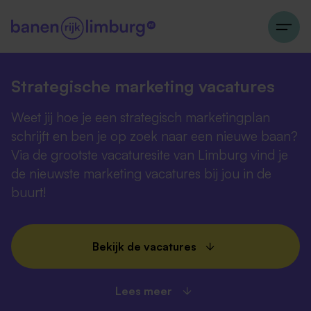
Strategische marketing vacatures
Weet jij hoe je een strategisch marketingplan
schrijft en ben je op zoek naar een nieuwe baan?
Via de grootste vacaturesite van Limburg vind je
de nieuwste marketing vacatures bij jou in de
buurt!
Bekijk de vacatures
Lees meer