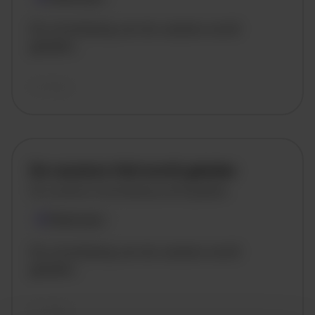
De omschrijving van de vacature wordt
geladen..
vandaag
De vacature titel wordt geladen
De vacature omschrijving wordt geladen
Plaatsnaam
De omschrijving van de vacature wordt
geladen..
vandaag