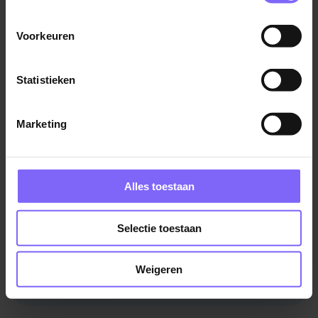
Voorkeuren
Statistieken
Marketing
Welk salaris krijg je op je
Alles toestaan
rekening gestort? Bereken hier
je netto salaris!
Selectie toestaan
Weigeren
Bereken je netto salaris