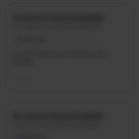
De vacature titel wordt geladen
De vacature omschrijving wordt geladen
Plaatsnaam
De omschrijving van de vacature wordt
geladen..
vandaag
De vacature titel wordt geladen
De vacature omschrijving wordt geladen
Plaatsnaam