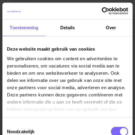
Toestemming
Details
Over
Deze website maakt gebruik van cookies
We gebruiken cookies om content en advertenties te
personaliseren, om vacatures via social media aan te
bieden en om ons websiteverkeer te analyseren. Ook
Vul hier je Skillsprofiel in
delen we informatie over uw gebruik van onze site met
voor de ideale
onze partners voor social media, adverteren en analyse.
Deze partners kunnen deze gegevens combineren met
vacaturematch!
andere informatie die u aan ze heeft verstrekt of die ze
hebben verzameld op basis van uw gebruik van hun
services.
Skillsprofiel
Toestemmingsselectie
Noodzakelijk