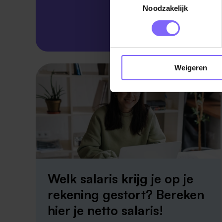
Noodzakelijk
Skillsprofiel
Weigeren
Welk salaris krijg je op je
rekening gestort? Bereken
hier je netto salaris!