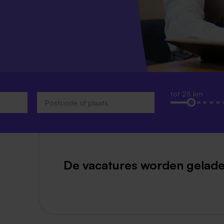
Weert
Kerkrade
tot 25 km
De vacatures worden gelade