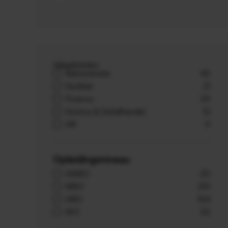
Vakgebieden
Administratie
43
Facilitair
21
Finance
39
Horeca & Detailhandel
13
HR
9
Opleidingsniveau
VMBO
20
MBO
251
HBO
164
WO
52