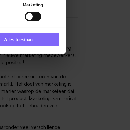
Marketing
Alles toestaan
in Limburg? Op Banenrijklimburg
aan nieuwe marketing medewerkers.
e posities!
t met het communiceren van de
markt. Het doel van marketing is
e manier waarop de marketeer dat
 tot product. Marketing kan gericht
r ook op het behouden van
aaronder veel verschillende