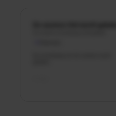
De vacature titel wordt gelad
De vacature omschrijving wordt geladen
Plaatsnaam
De omschrijving van de vacature wordt
geladen..
vandaag