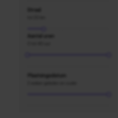
Straal
tot 20 km
Aantal uren
0 tot 40 uur
Plaatsingsdatum
2 weken geleden en ouder