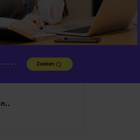
Zoeken
n..