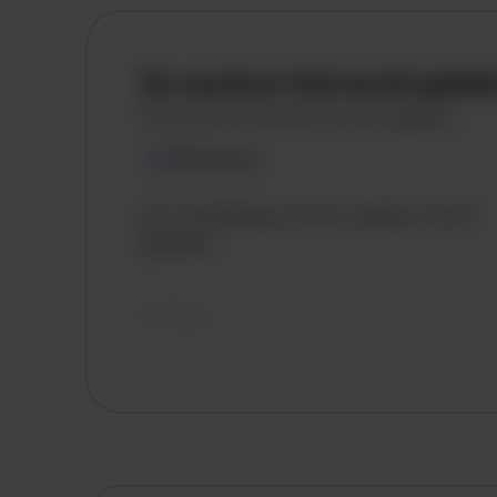
De vacature titel wordt gelad
De vacature omschrijving wordt geladen
Plaatsnaam
De omschrijving van de vacature wordt
geladen..
vandaag