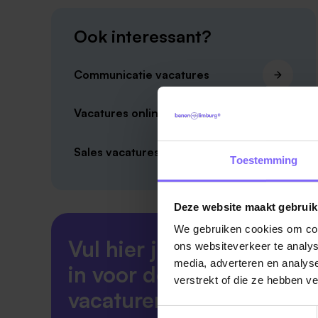
Ook interessant?
Communicatie vacatures
Vacatures online marketeer
Sales vacatures
Toestemming
Deze website maakt gebruik
We gebruiken cookies om cont
Vul hier je Skillsprofiel
ons websiteverkeer te analys
media, adverteren en analys
in voor de ideale
verstrekt of die ze hebben v
vacaturematch!
Toestemmingsselectie