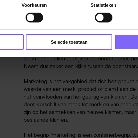
Voorkeuren
Statistieken
Vacatures in de marketing in Limburg
Selectie toestaan
Op zoek naar de nieuwste marketing vacatures 
staan er tientallen bedrijven die nood hebben 
Neem dus zeker een kijkje tussen de openstaand
Marketing is het vakgebied dat zich bezighoud
waarde van een merk, product of dienst aan de 
het beïnvloeden van het gedrag van klanten. D
doet, verschilt van merk tot merk en van product
zijn op het aantrekken van nieuwe klanten, maa
bestaande klanten.
Het begrip ‘marketing’ is een containerbegrip, w