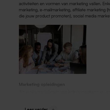
activiteiten en vormen van marketing vallen. Enk
marketing, e-mailmarketing, affiliate marketing
die jouw product promoten), social media market
Marketing opleidingen
Als je al verschillende marketing vacatures in 
vroegen allemaal een diploma, kun je best in ond
Limburg is een groot aantal opleidingen beschik
Lees verder