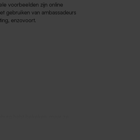
ele voorbeelden zijn online
 (het gebruiken van ambassadeurs
ing, enzovoort.
Limburg hebt bekeken, maar ze
erstaande lijst kijken. In en rondom
baar binnen de marketing. Enkele