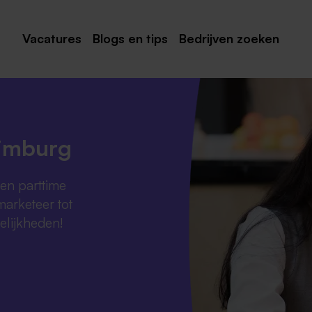
Vacatures
Blogs en tips
Bedrijven zoeken
Maastricht
Roermond
Venlo
Limburg
Sittard
 en parttime
Venray
marketeer tot
Noord-Limburg
elijkheden!
Midden-Limburg
Zuid-Limburg
Heerlen