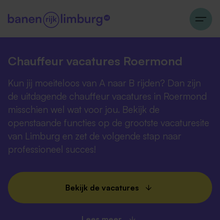
Chauffeur vacatures Roermond
Kun jij moeiteloos van A naar B rijden? Dan zijn
de uitdagende chauffeur vacatures in Roermond
misschien wel wat voor jou. Bekijk de
openstaande functies op de grootste vacaturesite
van Limburg en zet de volgende stap naar
professioneel succes!
Bekijk de vacatures
Lees meer