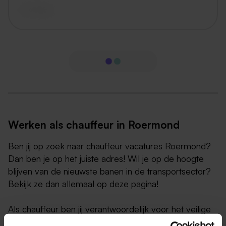
vandaag
Werken als chauffeur in Roermond
Ben jij op zoek naar chauffeur vacatures Roermond?
Dan ben je op het juiste adres! Wil je op de hoogte
blijven van de nieuwste banen in de transportsector?
Bekijk ze dan allemaal op deze pagina!
Als chauffeur ben jij verantwoordelijk voor het veilige
en efficiënte vervoer van mensen en goederen van