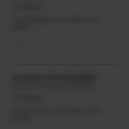
Plaatsnaam
De omschrijving van de vacature wordt
geladen..
vandaag
De vacature titel wordt geladen
De vacature omschrijving wordt geladen
Plaatsnaam
De omschrijving van de vacature wordt
geladen..