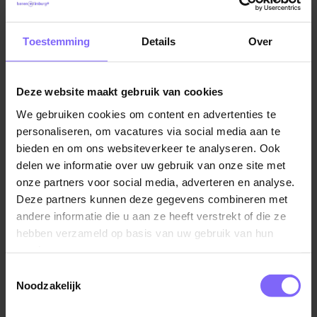
het begin- naar het eindpunt. Of je nu vrachtwagen-,
bus-, taxi- of touringcarchauffeur bent, je zorgt ervoor
Toestemming
Details
Over
dat het transport soepel verloopt. Alles moet op tijd
en veilig aankomen. Je maakt deel uit van het
transportnetwerk en werkt nauw samen met logistieke
Deze website maakt gebruik van cookies
planners en coördinatoren.
We gebruiken cookies om content en advertenties te
personaliseren, om vacatures via social media aan te
Klinkt jou dit als muziek in de oren? Bekijk dan alle
bieden en om ons websiteverkeer te analyseren. Ook
chauffeur vacatures in Roermond en solliciteer direct!
delen we informatie over uw gebruik van onze site met
onze partners voor social media, adverteren en analyse.
Aan de slag als vrachtwagenchauffeur
Deze partners kunnen deze gegevens combineren met
Als vrachtwagenchauffeur kun je werken voor
andere informatie die u aan ze heeft verstrekt of die ze
verschillende bedrijven, zoals supermarkten of
hebben verzameld op basis van uw gebruik van hun
meubelzaken. Je kunt ook kiezen om zelfstandig te
services.
werken, maar hiervoor heb je een vergunning nodig.
Toestemmingsselectie
In deze functie krijg je veel vrijheid en
Noodzakelijk
verantwoordelijkheid. Dit is vooral het geval bij het
vervoeren van goederen met specifieke