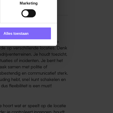
Marketing
d
Alles toestaan
rmond? Dan zit je op het juiste
orde op verschillende locaties. Denk
drijventerreinen. Je houdt toezicht,
ituaties of incidenten. Je bent het
vaak samen met politie of
essbestendig en communicatief sterk.
ouding hebt, snel kunt schakelen en
dus flexibiliteit is een must!
e hoort wat er speelt op de locatie
nde: je controleert ingangen, houdt