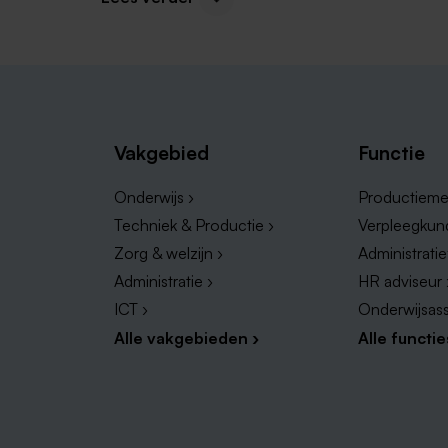
Andere interessante vacatures in Roermon
Zijn vacatures beveiliging in Roermond toch nie
Geen zorgen, er zijn genoeg andere leuke vaca
Bekijk ze hieronder:
Vakgebied
Functie
Bezorger vacatures Roermond
Chauffeur vacatures Roermond
Onderwijs ›
Productieme
Productiemedewerker vacatures Roermond
Techniek & Productie ›
Verpleegkun
Verkoopmedewerker in Roermond
Zorg & welzijn ›
Administrati
Vacatures Kok Roermond
Administratie ›
HR adviseur 
ICT ›
Onderwijsass
Alle vakgebieden ›
Alle functie