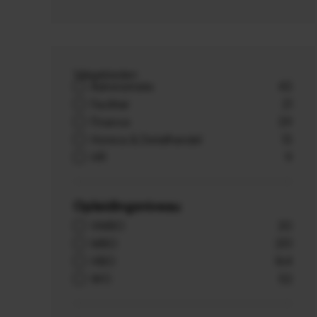
Vakgebieden
Administratie
43
Facilitair
21
Finance
39
Horeca & Detailhandel
13
HR
9
Opleidingsniveau
VMBO
20
MBO
251
HBO
164
WO
52