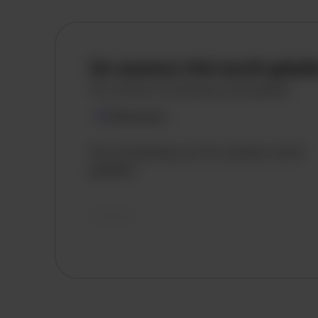
De vacature titel wordt gelad
De vacature omschrijving wordt geladen
Plaatsnaam
De omschrijving van de vacature wordt
geladen..
vandaag