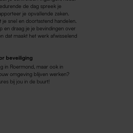
 Gedurende de dag spreek je
apporteer je opvallende zaken.
 je snel en doortastend handelen.
op en draag je je bevindingen over
en dat maakt het werk afwisselend
r beveiliging
ing in Roermond, maar ook in
n jouw omgeving blijven werken?
es bij jou in de buurt!