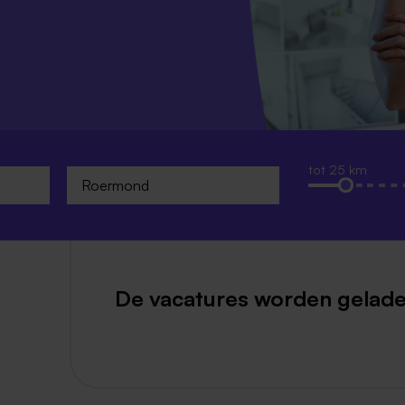
Weert
Kerkrade
tot 25 km
De vacatures worden gelade