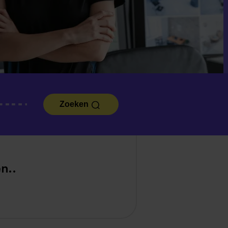
Zoeken
n..