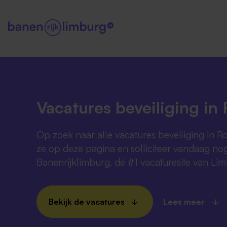
Vacatures beveiliging i
Op zoek naar alle vacatures beveiliging in 
ze op deze pagina en solliciteer vandaag nog
Banenrijklimburg, dé #1 vacaturesite van Li
Bekijk de vacatures
Lees meer