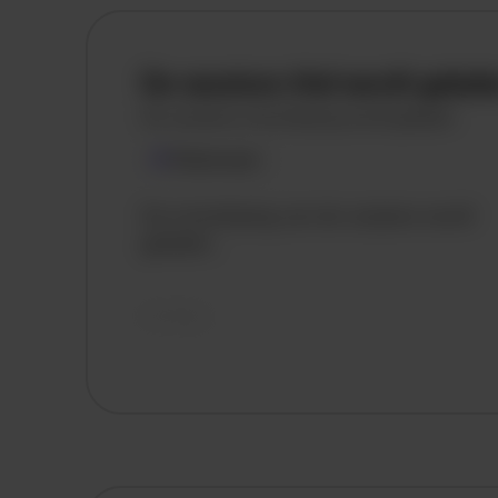
De vacature titel wordt gelad
De vacature omschrijving wordt geladen
Plaatsnaam
De omschrijving van de vacature wordt
geladen..
vandaag