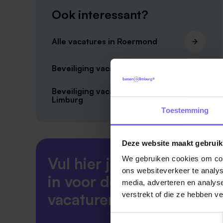
Ook interessant?
Alle vacatures in Roermond
Beveiliging vacatures in Limburg
Beveiliging vacatures in Zuid-
Limburg
Toestemming
Deze website maakt gebruik
Vul hier je Skillsprofiel
We gebruiken cookies om cont
ons websiteverkeer te analys
in voor de ideale
media, adverteren en analys
vacaturematch!
verstrekt of die ze hebben v
Toestemmingsselectie