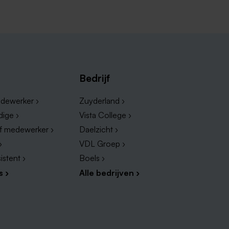
d
t helemaal van toepassing op jou?
tures beschikbaar in Roermond.
Bedrijf
dewerker ›
Zuyderland ›
dige ›
Vista College ›
ef medewerker ›
Daelzicht ›
›
VDL Groep ›
istent ›
Boels ›
s ›
Alle bedrijven ›