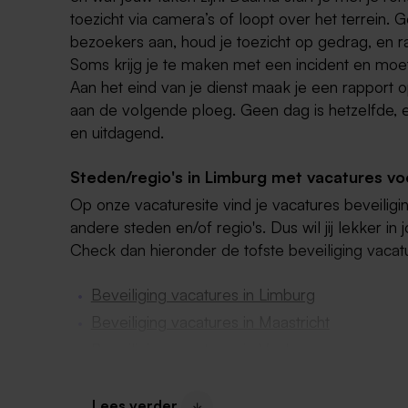
toezicht via camera’s of loopt over het terrein.
bezoekers aan, houd je toezicht op gedrag, en r
Soms krijg je te maken met een incident en moet
Aan het eind van je dienst maak je een rapport 
aan de volgende ploeg. Geen dag is hetzelfde, 
en uitdagend.
Steden/regio's in Limburg met vacatures voo
Op onze vacaturesite vind je vacatures beveilig
andere steden en/of regio's. Dus wil jij lekker i
Check dan hieronder de tofste beveiliging vacatur
Beveiliging vacatures in Limburg
Beveiliging vacatures in Maastricht
Beveiliging vacatures in Venlo
Beveiliging vacatures in Zuid-Limburg
Lees verder