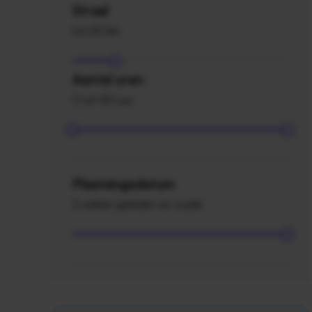
Straal
tot 20 km
Aantal uren
0 tot 40 uur
Plaatsingsdatum
2 weken geleden en ouder