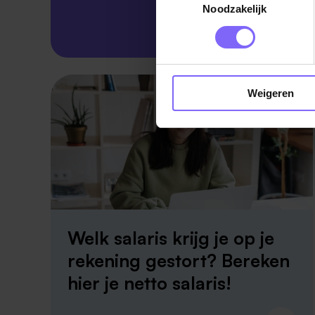
Noodzakelijk
Skillsprofiel
Weigeren
Welk salaris krijg je op je
rekening gestort? Bereken
hier je netto salaris!