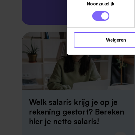
Noodzakelijk
Skillsprofiel
Weigeren
Welk salaris krijg je op je
rekening gestort? Bereken
hier je netto salaris!