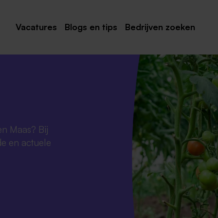
Vacatures
Blogs en tips
Bedrijven zoeken
Maastricht
Roermond
Venlo
Sittard
en Maas? Bij
Venray
de en actuele
Noord-Limburg
Midden-Limburg
Zuid-Limburg
Heerlen