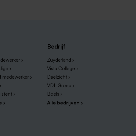
 en Maas te vinden die past bij
Bedrijf
dewerker ›
Zuyderland ›
dige ›
Vista College ›
ef medewerker ›
Daelzicht ›
›
VDL Groep ›
istent ›
Boels ›
elegen gebieden? Hieronder zie je
liggende regio's, waar je kunt
s ›
Alle bedrijven ›
eem snel een kijkje op de grootste