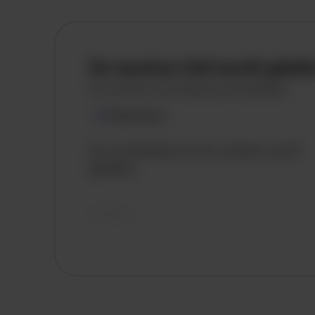
De vacature titel wordt gelad
De vacature omschrijving wordt geladen
Plaatsnaam
De omschrijving van de vacature wordt
geladen..
vandaag