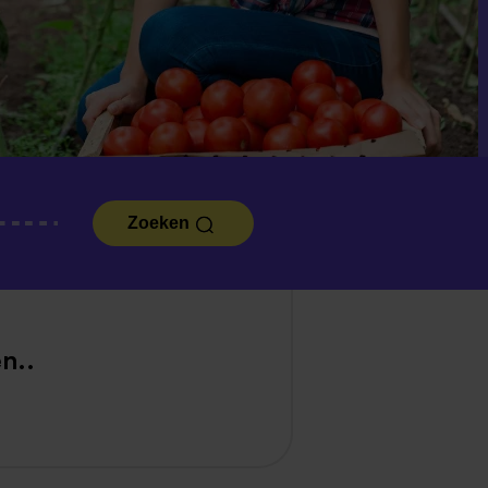
Zoeken
n..