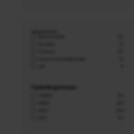
Vakgebieden
Administratie
43
Facilitair
21
Finance
39
Horeca & Detailhandel
13
HR
9
Opleidingsniveau
VMBO
20
MBO
251
HBO
164
WO
52