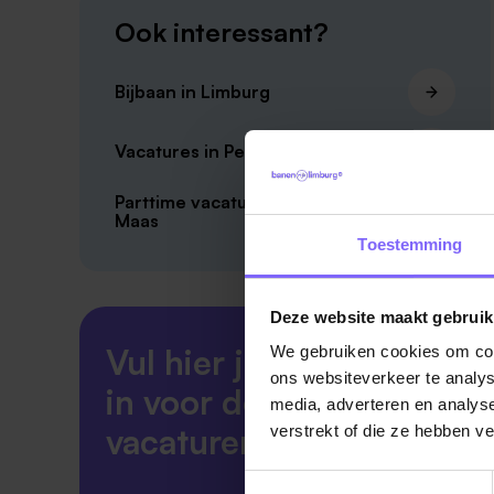
Ook interessant?
Bijbaan in Limburg
Vacatures in Peel en Maas
Parttime vacatures in Peel en
Maas
Toestemming
Deze website maakt gebruik
Vul hier je Skillsprofiel
We gebruiken cookies om cont
ons websiteverkeer te analys
in voor de ideale
media, adverteren en analys
vacaturematch!
verstrekt of die ze hebben v
Toestemmingsselectie