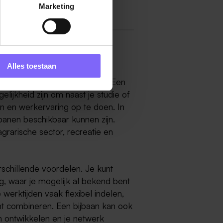
Marketing
Alles toestaan
tste vacaturesite van Limburg! Een
lijkheid zijn om naast je studie of
en en werkervaring op te doen. In
jbanen beschikbaar kunnen zijn.
grarische sector, recreatie en
rschillende voordelen. Je kunt
 waar je mogelijk al bekend bent
werktijden vaak flexibel indelen,
nt combineren. Een bijbaan kan ook
n ontwikkelen en je netwerk