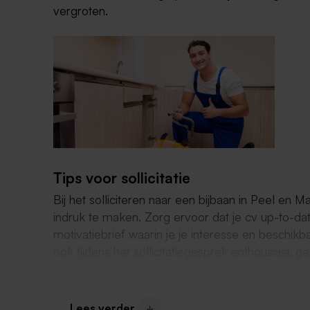
vergroten.
Tips voor sollicitatie
Bij het solliciteren naar een bijbaan in Peel en 
indruk te maken. Zorg ervoor dat je cv up-to-dat
motivatiebrief waarin je je interesse en beschik
ook tijdens het sollicitatiegesprek enthousiast, 
bedrijf en de functie. Een bijbaan in Peel en Ma
waardevolle werkervaring op te doen, jezelf te o
extra geld te verdienen. Met een actieve zoektoc
Lees verder