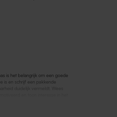
Maas is het belangrijk om een goede
e is en schrijf een pakkende
baarheid duidelijk vermeldt. Wees
gemotiveerd en toon interesse in het
as biedt je de mogelijkheid om
ntwikkelen en tegelijkertijd wat
ht en een positieve instelling