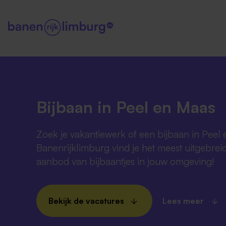
Bijbaan in Peel en Maas
Zoek je vakantiewerk of een bijbaan in Peel 
Banenrijklimburg vind je het meest uitgebrei
aanbod van bijbaantjes in jouw omgeving!
Bekijk de vacatures
Lees meer