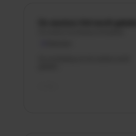
De vacature titel wordt gelad
De vacature omschrijving wordt geladen
Plaatsnaam
De omschrijving van de vacature wordt
geladen..
vandaag