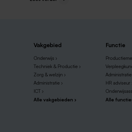
vergroot je de kans om een leuke bijbaan in Peel
jouw wensen en behoeften.
Vakgebied
Functie
Onderwijs ›
Productieme
Techniek & Productie ›
Verpleegkun
Zorg & welzijn ›
Administrati
Bijbanen in andere regio's
Administratie ›
HR adviseur 
ICT ›
Onderwijsass
Op zoek naar een flexibele bijbaan in de nabijg
de diverse mogelijkheden voor bijbanen in de om
Alle vakgebieden ›
Alle functie
werken op tijden die het beste bij jou passen. N
vacaturesite van Limburg!
Bijbaan in Horst aan de Maas