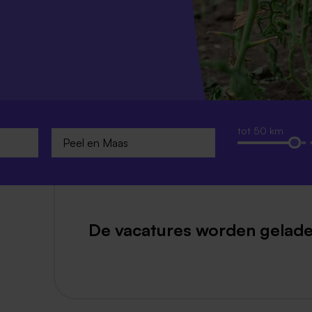
Weert
Kerkrade
tot 50 km
De vacatures worden gelade