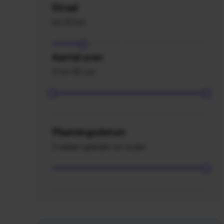
Straal
tot 20 km
Aantal uren
0 tot 40 uur
Plaatsingsdatum
2 weken geleden en ouder