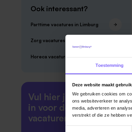
Ook interessant?
Parttime vacatures in Limburg
Zorg vacatures in Limburg
Horeca vacatures in Limburg
Toestemming
Deze website maakt gebruik
Vul hier je Skillsprofiel
We gebruiken cookies om cont
ons websiteverkeer te analys
in voor de ideale
media, adverteren en analys
vacaturematch!
verstrekt of die ze hebben v
Toestemmingsselectie