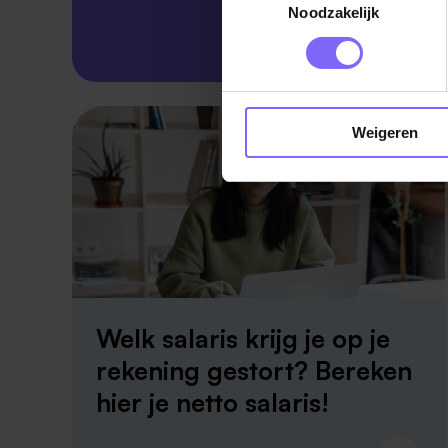
Noodzakelijk
Skillsprofiel
Weigeren
Welk salaris krijg je op je
rekening gestort? Bereken
hier je netto salaris!