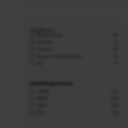
Vakgebieden
Administratie
43
Facilitair
21
Finance
39
Horeca & Detailhandel
13
HR
9
Opleidingsniveau
VMBO
20
MBO
251
HBO
164
WO
52