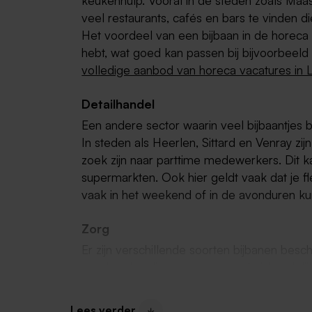
keukenhulp. Vooral in de steden zoals Maas
veel restaurants, cafés en bars te vinden di
Het voordeel van een bijbaan in de horeca i
hebt, wat goed kan passen bij bijvoorbeeld 
volledige aanbod van horeca vacatures in 
Detailhandel
Een andere sector waarin veel bijbaantjes be
In steden als Heerlen, Sittard en Venray zijn
zoek zijn naar parttime medewerkers. Dit k
supermarkten. Ook hier geldt vaak dat je fle
vaak in het weekend of in de avonduren ku
Zorg
Er zijn verschillende soorten bijbanen besch
verpleegkundigen, verzorgers, huishoudelijk
medewerkers en meer. Veel van deze vacat
die op zoek zijn naar een bijbaan om ervar
Lees verder