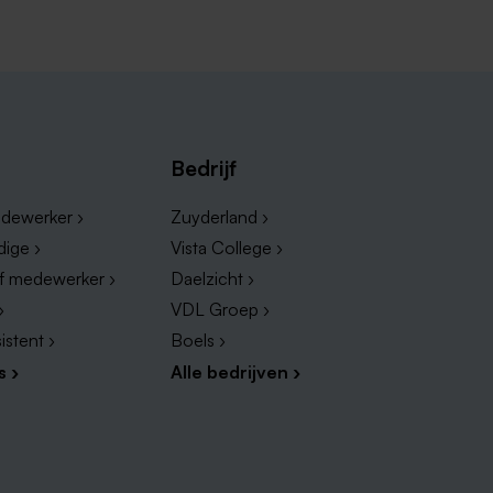
)
vacatures in de zorg
, kun je hier
Bedrijf
dewerker ›
Zuyderland ›
dige ›
Vista College ›
ef medewerker ›
Daelzicht ›
›
VDL Groep ›
istent ›
Boels ›
s ›
Alle bedrijven ›
urg wil struinen in de zoektoch
per stad is dan wellicht een goede
 voor een bijbaan in Limburg per