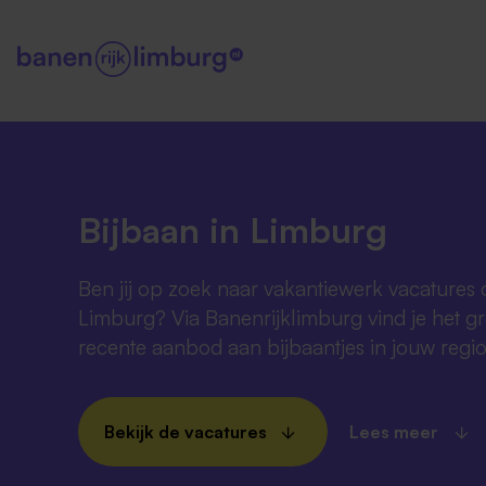
Bijbaan in Limburg
Ben jij op zoek naar vakantiewerk vacatures 
Limburg? Via Banenrijklimburg vind je het g
recente aanbod aan bijbaantjes in jouw regio
Bekijk de vacatures
Lees meer