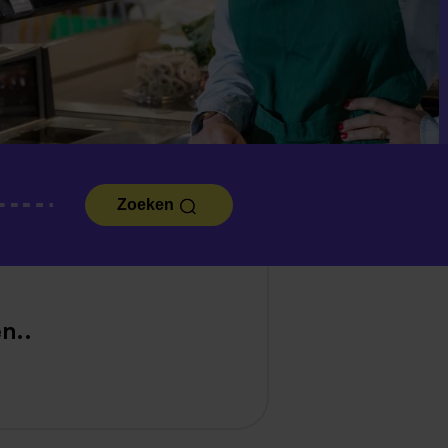
Zoeken
n..