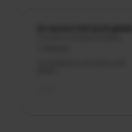
De vacature titel wordt gelad
De vacature omschrijving wordt geladen
Plaatsnaam
De omschrijving van de vacature wordt
geladen..
vandaag