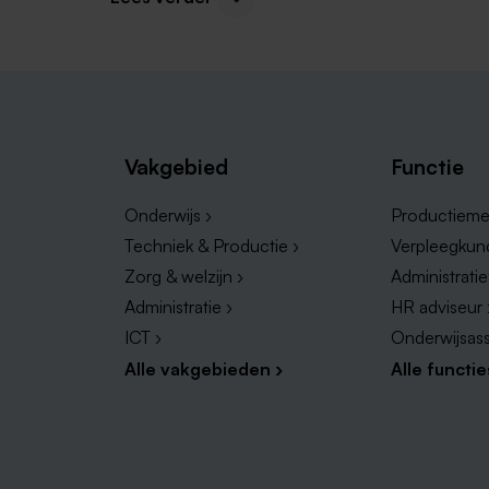
terwijl ze nog studeren. Voor meer (bijbaan
een kijkje nemen!
Vakgebied
Functie
Onderwijs ›
Productieme
Techniek & Productie ›
Verpleegkun
Zorg & welzijn ›
Administrati
Administratie ›
HR adviseur 
ICT ›
Onderwijsass
Bijbaan in Limburg per stad
Alle vakgebieden ›
Alle functie
We kunnen ons voorstellen dat je door heel Limb
naar jouw ideale bijbaantje. Specifieker zoeken 
optie. Hieronder check je de nieuwste vacatures
stad: