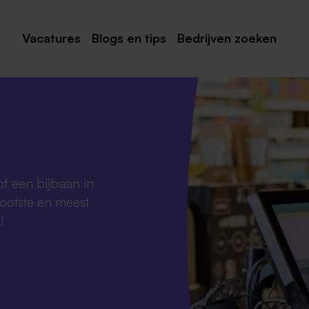
Vacatures
Blogs en tips
Bedrijven zoeken
Maastricht
Roermond
Venlo
Sittard
of een bijbaan in
Venray
rootste en meest
Noord-Limburg
!
Midden-Limburg
Zuid-Limburg
Heerlen