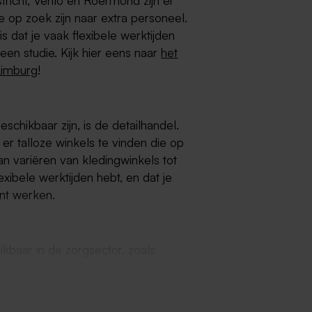
tricht, Venlo en Roermond zijn er
e op zoek zijn naar extra personeel.
s dat je vaak flexibele werktijden
een studie. Kijk hier eens naar
het
Limburg
!
schikbaar zijn, is de detailhandel.
 er talloze winkels te vinden die op
an variëren van kledingwinkels tot
xibele werktijden hebt, en dat je
nt werken.
ikbaar in de zorgsector, zoals
e hulp, administratief
ures zijn geschikt voor studenten
ing op te doen in de zorgsector