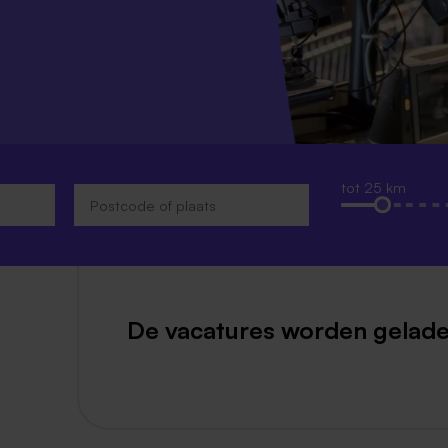
Weert
Kerkrade
tot 25 km
De vacatures worden gelade