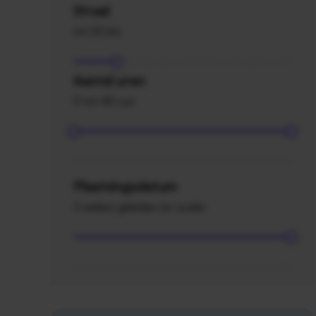
Straal
tot 20 km
Aantal uren
0 tot 40 uur
Plaatsingsdatum
2 weken geleden en ouder