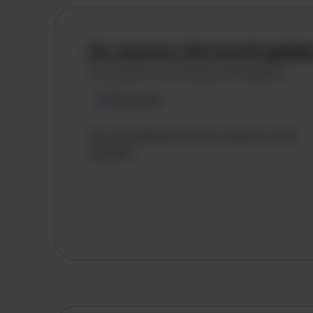
De vacature titel wordt gelad
De vacature omschrijving wordt geladen
Plaatsnaam
De omschrijving van de vacature wordt
geladen..
vandaag