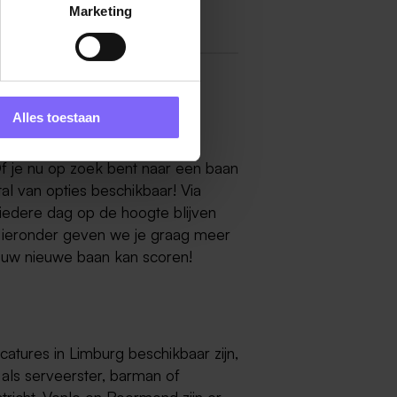
Marketing
Alles toestaan
dan is er goed nieuws: er zijn
Of je nu op zoek bent naar een baan
 tal van opties beschikbaar! Via
iedere dag op de hoogte blijven
. Hieronder geven we je graag meer
 jouw nieuwe baan kan scoren!
catures in Limburg beschikbaar zijn,
als serveerster, barman of