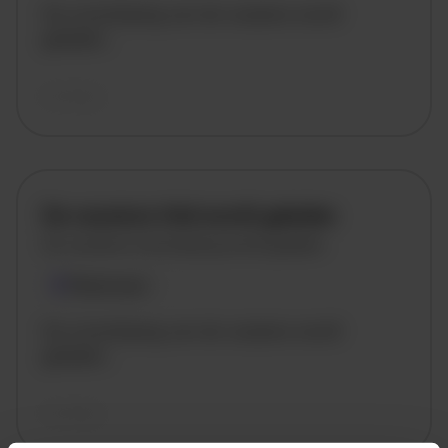
De omschrijving van de vacature wordt
geladen..
vandaag
De vacature titel wordt geladen
De vacature omschrijving wordt geladen
Plaatsnaam
De omschrijving van de vacature wordt
geladen..
vandaag