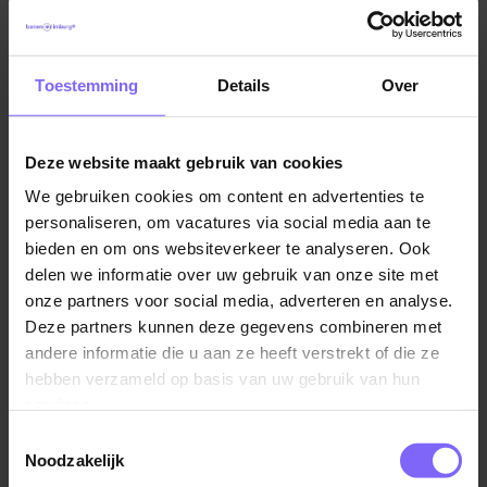
Toestemming
Details
Over
Deze website maakt gebruik van cookies
We gebruiken cookies om content en advertenties te
personaliseren, om vacatures via social media aan te
Vul hier je Skillsprofiel in
bieden en om ons websiteverkeer te analyseren. Ook
delen we informatie over uw gebruik van onze site met
voor de ideale
onze partners voor social media, adverteren en analyse.
vacaturematch!
Deze partners kunnen deze gegevens combineren met
andere informatie die u aan ze heeft verstrekt of die ze
hebben verzameld op basis van uw gebruik van hun
services.
Skillsprofiel
Toestemmingsselectie
Noodzakelijk