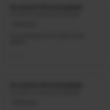
De vacature titel wordt geladen
De vacature omschrijving wordt geladen
Plaatsnaam
De omschrijving van de vacature wordt
geladen..
vandaag
De vacature titel wordt geladen
De vacature omschrijving wordt geladen
Plaatsnaam