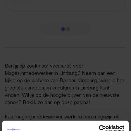
Ben jij op zoek naar vacatures voor
Magazijnmedewerker in Limburg? Neem dan een
kijkje op de website van Banenrijklimburg, waar je het
grootste aanbod aan vacatures in Limburg kunt
vinden! Wil je op de hoogte blijven van de nieuwste
banen? Bekijk ze dan op deze pagina!
Een magazijnmedewerker werkt in een magazijn of
opslagplaats en is verantwoordelijk voor het