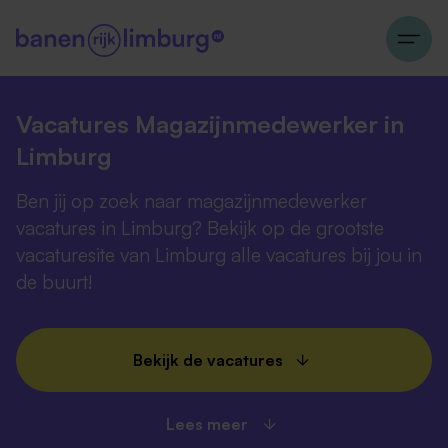
Vacatures Magazijnmedewerker in
Limburg
Ben jij op zoek naar magazijnmedewerker
vacatures in Limburg? Bekijk op de grootste
vacaturesite van Limburg alle vacatures bij jou in
de buurt!
Bekijk de vacatures
Lees meer