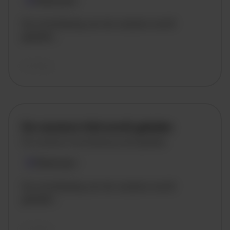
Plaatsnaam
De omschrijving van de vacature wordt
geladen..
vandaag
De vacature titel wordt geladen
De vacature omschrijving wordt geladen
Plaatsnaam
De omschrijving van de vacature wordt
geladen..
vandaag