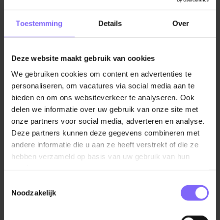
ontvangen, sorteren, verpakken en verzenden van
goederen. Er is geen specifieke opleiding vereist om
Toestemming
Details
Over
als magazijnmedewerker aan de slag te gaan, maar
het hebben van een heftruckcertificaat kan wel een
voordeel zijn. Weet jij hoe je overweg kunt met een
Deze website maakt gebruik van cookies
heftruck?
Bekijk dan alle heftruckchauffeur vacatures
op de grootste vacaturesite van Limburg.
Verder is het
We gebruiken cookies om content en advertenties te
belangrijk om nauwkeurig te zijn en over goede
personaliseren, om vacatures via social media aan te
organisatorische vaardigheden te beschikken.
bieden en om ons websiteverkeer te analyseren. Ook
delen we informatie over uw gebruik van onze site met
onze partners voor social media, adverteren en analyse.
In drukke periodes kan het werk van een
Deze partners kunnen deze gegevens combineren met
magazijnmedewerker fysiek veeleisend zijn en is het
andere informatie die u aan ze heeft verstrekt of die ze
belangrijk om fysiek fit te zijn. Een goede
hebben verzameld op basis van uw gebruik van hun
magazijnmedewerker werkt accuraat en heeft oog
services.
voor detail, zodat er geen fouten worden gemaakt bij
het ontvangen, opslaan en verzenden van goederen.
Toestemmingsselectie
Noodzakelijk
Er zijn diverse magazijnmedewerker vacatures in