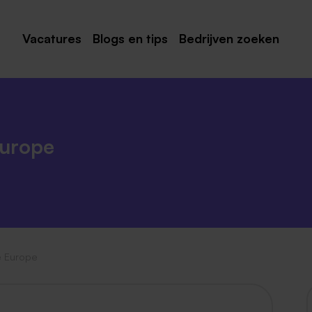
Vacatures
Blogs en tips
Bedrijven zoeken
Maastricht
Roermond
Venlo
Europe
Sittard
Venray
Noord-Limburg
Midden-Limburg
 Europe
Zuid-Limburg
Heerlen