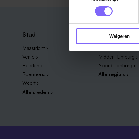
Stad
Regio
Weigeren
Maastricht ›
Zuid-Limburg ›
Venlo ›
Midden-Limburg ›
Heerlen ›
Noord-Limburg ›
Roermond ›
Alle regio's ›
Weert ›
Alle steden ›