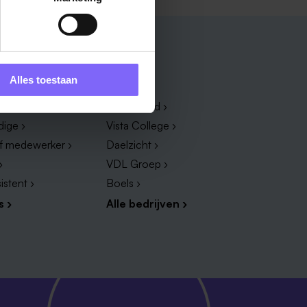
Bedrijf
Alles toestaan
dewerker ›
Zuyderland ›
dige ›
Vista College ›
ef medewerker ›
Daelzicht ›
›
VDL Groep ›
istent ›
Boels ›
s ›
Alle bedrijven ›