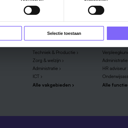
Vakgebied
Functie
Selectie toestaan
Onderwijs ›
Productieme
Techniek & Productie ›
Verpleegkun
Zorg & welzijn ›
Administrati
Administratie ›
HR adviseur 
ICT ›
Onderwijsass
Alle vakgebieden ›
Alle functie