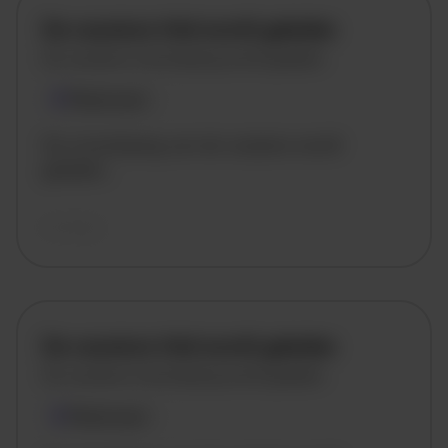
De vacature titel wordt geladen
De vacature omschrijving wordt geladen
Plaatsnaam
De omschrijving van de vacature wordt
geladen..
vandaag
De vacature titel wordt geladen
De vacature omschrijving wordt geladen
Plaatsnaam