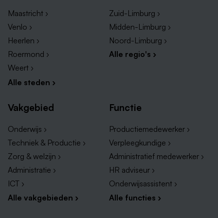
Bijbaan in Landgraaf
Maastricht ›
Zuid-Limburg ›
Bijbaan in Sittard
Venlo ›
Midden-Limburg ›
Bijbaan in Maastricht
Heerlen ›
Noord-Limburg ›
Bijbaan in Heerlen
Roermond ›
Alle regio's ›
Bijbaan in Limburg
Weert ›
Alle steden ›
Vakgebied
Functie
Onderwijs ›
Productiemedewerker ›
Techniek & Productie ›
Verpleegkundige ›
Zorg & welzijn ›
Administratief medewerker ›
Administratie ›
HR adviseur ›
ICT ›
Onderwijsassistent ›
Alle vakgebieden ›
Alle functies ›