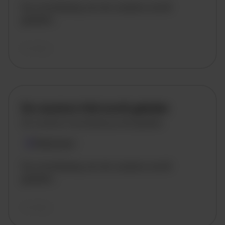
De omschrijving van de vacature wordt
geladen..
vandaag
De vacature titel wordt geladen
De vacature omschrijving wordt geladen
Plaatsnaam
De omschrijving van de vacature wordt
geladen..
vandaag