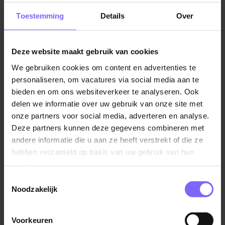
ontdekt waar je goed in bent. Het beste van al is dat je
Toestemming
Details
Over
werktijden flexibel zijn, zodat je genoeg tijd hebt om
leuke dingen te doen met je vrienden en van de
zomer te genieten. Dus, waar wacht je nog op? Kijk
Deze website maakt gebruik van cookies
snel naar de perfecte bijbaan in Kerkrade op
We gebruiken cookies om content en advertenties te
Banenrijklimburg.
personaliseren, om vacatures via social media aan te
bieden en om ons websiteverkeer te analyseren. Ook
delen we informatie over uw gebruik van onze site met
onze partners voor social media, adverteren en analyse.
Deze partners kunnen deze gegevens combineren met
andere informatie die u aan ze heeft verstrekt of die ze
hebben verzameld op basis van uw gebruik van hun
services.
Toestemmingsselectie
Organisaties met bijbanen in Kerkrade
Noodzakelijk
Leuke bijbaantjes of geschikt vakantiewerk in
Kerkrade? Check hier de organisaties met een
Voorkeuren