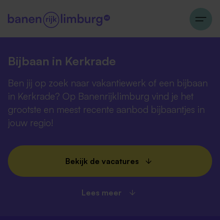
Bijbaan in Kerkrade
Ben jij op zoek naar vakantiewerk of een bijbaan
in Kerkrade? Op Banenrijklimburg vind je het
grootste en meest recente aanbod bijbaantjes in
jouw regio!
Bekijk de vacatures
Lees meer