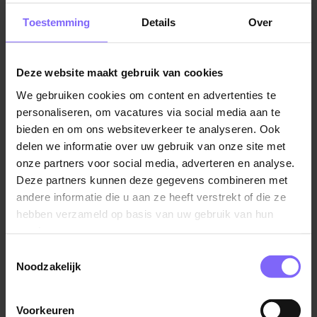
Wanneer je solliciteert op een vacature als
Toestemming
Details
Over
verkoopmedewerker in Heerlen gaat het niet alleen
om het behalen van verkoopdoelen, maar vooral om
klanten tevreden te stellen! Jij bent het aanspreekpunt
Deze website maakt gebruik van cookies
dat elke klant met een glimlach helpt. Je geeft
We gebruiken cookies om content en advertenties te
deskundig advies en maakt elk klantcontact
personaliseren, om vacatures via social media aan te
persoonlijk en gezellig. Of je nu achter de kassa staat
bieden en om ons websiteverkeer te analyseren. Ook
of ervoor zorgt dat de schappen netjes zijn gevuld, jij
delen we informatie over uw gebruik van onze site met
zorgt ervoor dat de winkel er altijd aantrekkelijk uitziet.
onze partners voor social media, adverteren en analyse.
Bovendien gebruik je je overtuigingskracht om klanten
Deze partners kunnen deze gegevens combineren met
net dat beetje extra te verkopen, waardoor ze met
andere informatie die u aan ze heeft verstrekt of die ze
een goed gevoel de deur uitgaan.
hebben verzameld op basis van uw gebruik van hun
services.
Toestemmingsselectie
Noodzakelijk
Voorkeuren