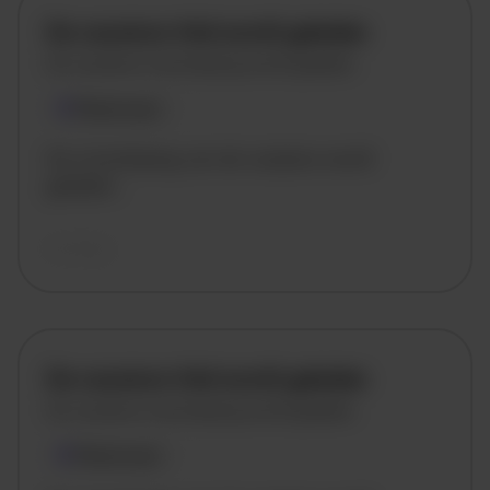
De vacature titel wordt geladen
De vacature omschrijving wordt geladen
Plaatsnaam
De omschrijving van de vacature wordt
geladen..
vandaag
De vacature titel wordt geladen
De vacature omschrijving wordt geladen
Plaatsnaam