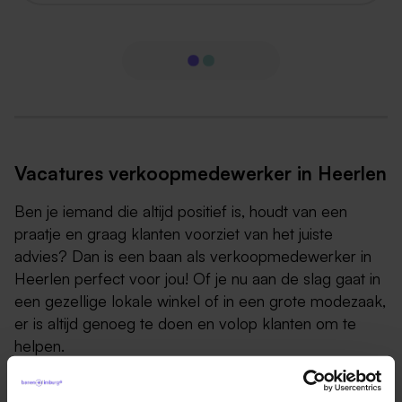
Vacatures verkoopmedewerker in Heerlen
Ben je iemand die altijd positief is, houdt van een
praatje en graag klanten voorziet van het juiste
advies? Dan is een baan als verkoopmedewerker in
Heerlen perfect voor jou! Of je nu aan de slag gaat in
een gezellige lokale winkel of in een grote modezaak,
er is altijd genoeg te doen en volop klanten om te
helpen.
Wat doet een verkoopmedewerker?