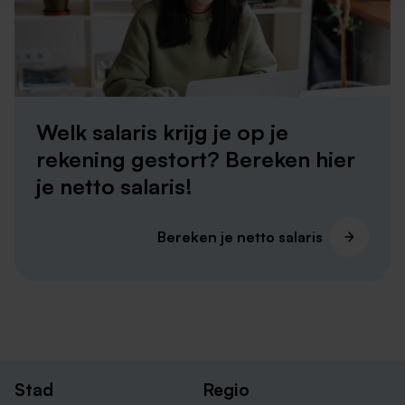
Verkoopmedewerker in Roermond
Welk salaris krijg je op je
rekening gestort? Bereken hier
je netto salaris!
Bereken je netto salaris
Andere interessante vacatures in Heerlen
Naast verkoopmedewerker vacatures in Heerlen,
hebben we nog veel meer leuke banen beschikbaar.
Ben je nog aan het oriënteren op de perfecte functie?
Geen zorgen! We hebben een uitgebreid aanbod aan
Stad
Regio
uitdagende banen voor jou geselecteerd. Bekijk de