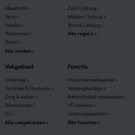
mogelijkheden hieronder en vind de baan die echt bij
Maastricht ›
Zuid-Limburg ›
je past.
Venlo ›
Midden-Limburg ›
Heerlen ›
Noord-Limburg ›
Baliemedewerker vacatures Heerlen
Roermond ›
Alle regio's ›
Sales vacatures Heerlen
Weert ›
Callcenter vacatures Heerlen
Alle steden ›
Vacatures secretaresse Heerlen
Vakgebied
Functie
Sta je te popelen om aan de slag te gaan als? Bekijk
Onderwijs ›
Productiemedewerker ›
ons aanbod en ontdek je nieuwe uitdaging als
verkoopmedewerker!
Techniek & Productie ›
Verpleegkundige ›
Zorg & welzijn ›
Administratief medewerker ›
Administratie ›
HR adviseur ›
ICT ›
Onderwijsassistent ›
Alle vakgebieden ›
Alle functies ›