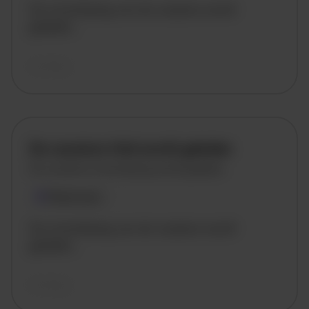
De omschrijving van de vacature wordt
geladen..
vandaag
De vacature titel wordt geladen
De vacature omschrijving wordt geladen
Plaatsnaam
De omschrijving van de vacature wordt
geladen..
vandaag